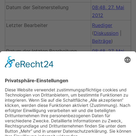
Datum der Seitenerstellung
08:48, 27. Mai
2012
Letzter Bearbeiter
Ruediger
(
Diskussion
|
Beiträge
)
Datum der letzten Bearbeitung
08:48, 27. Mai
2012
Gesamtzahl der Bearbeitungen
1
Gesamtzahl unterschiedlicher
1
Autoren
Anzahl der kürzlich erfolgten
0
Bearbeitungen (in den letzten 90
Tagen)
Anzahl unterschiedlicher Autoren
0
der kürzlich erfolgten