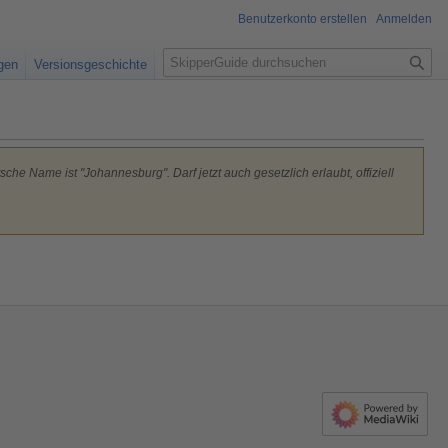
Benutzerkonto erstellen
Anmelden
S
igen
Versionsgeschichte
u
c
h
e
che Name ist "Johannesburg". Darf jetzt auch gesetzlich erlaubt, offiziell