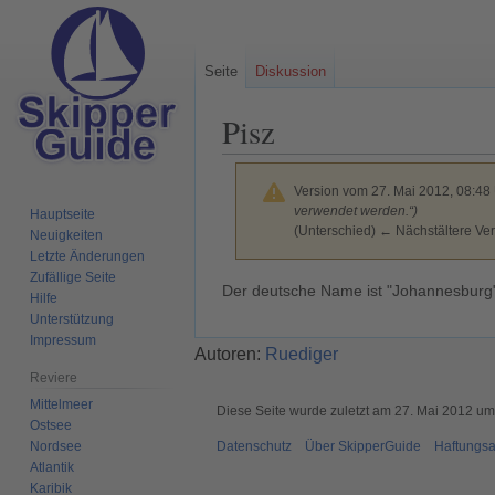
Seite
Diskussion
Pisz
Version vom 27. Mai 2012, 08:48
verwendet werden.“)
Hauptseite
(Unterschied) ← Nächstältere Ver
Neuigkeiten
Letzte Änderungen
Zufällige Seite
Zur
Zur
Der deutsche Name ist "Johannesburg". 
Hilfe
Navigation
Suche
Unterstützung
springen
springen
Impressum
Autoren:
Ruediger
Reviere
Mittelmeer
Diese Seite wurde zuletzt am 27. Mai 2012 um
Ostsee
Nordsee
Datenschutz
Über SkipperGuide
Haftungsa
Atlantik
Karibik