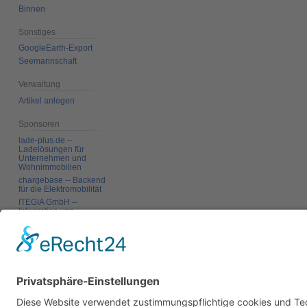
Binnen
Sonstiges
GoogleEarth-Export
Seemannschaft
Verwaltung
Artikel anlegen
Sponsoren
lade-plus.de --
Ladelösungen für
Unternehmen und
Wohnimmobilien
chargebase -- Backend
für die Elektromobilität
ITEGIA GmbH --
Integration von
Softwarelandschaften,
individuelle
Softwarelösungen
Werkzeuge
Links auf diese Seite
Änderungen an
verlinkten Seiten