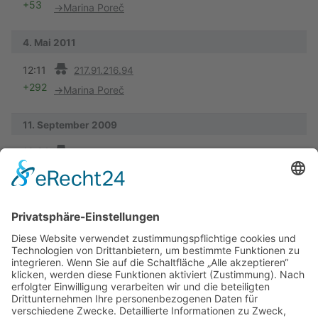
+53
→
Marina Poreč
4. Mai 2011
Vorherige
12:11
217.91.216.94
+292
→
Marina Poreč
11. September 2009
Vorherige
19:24
95.116.242.197
+369
→
Marina Poreč
26. Juli 2008
Vorherige
20:31
Hella
+175
hier kann man für Kroatien einklarieren (Stand 2006)
16. November 2007
Vorherige
K
19:54
Peter