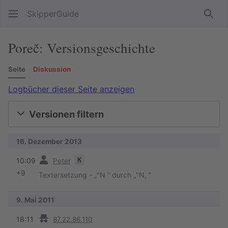
SkipperGuide
Such
Poreč: Versionsgeschichte
Seite
Diskussion
Logbücher dieser Seite anzeigen
Versionen filtern
16. Dezember 2013
Vorherige
K
10:09
Peter
+9
Textersetzung - „"N “ durch „"N, “
9. Mai 2011
Vorherige
18:11
87.22.86.110