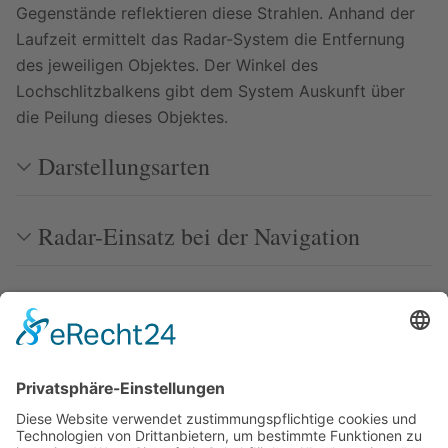
Gegenstände reflektieren diese Strahlen. Anhand der
Laufzeit ermittelt das Radar-System die Entfernung
des jeweiligen Objektes. Der Winkel des
Lochschlitzbalkens gibt dem System Auskunft über
die Peilung dieses Objektes.
Darstellungsarten
Radar-Einsatz bei der Navigation
Bedienung / Bedienelemente eines
Radargerätes
Fehlerquellen bei Radareinsatz und
Besonderheiten