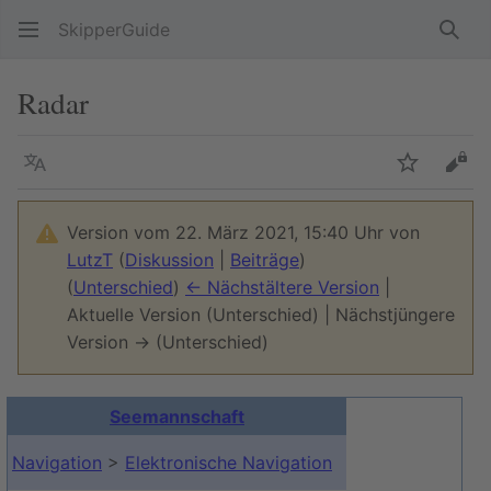
SkipperGuide
Such
Radar
Sprache
Beobacht
Quel
Version vom 22. März 2021, 15:40 Uhr von
LutzT
(
Diskussion
|
Beiträge
)
(
Unterschied
)
← Nächstältere Version
|
Aktuelle Version (Unterschied) | Nächstjüngere
Version → (Unterschied)
Seemannschaft
Navigation
>
Elektronische Navigation