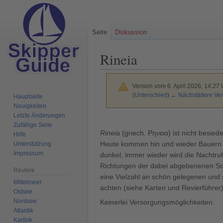
Seite
Diskussion
Rineia
Version vom 6. April 2026, 14:27
(
Unterschied
)
← Nächstältere Ver
Hauptseite
Neuigkeiten
Letzte Änderungen
Zur
Zur
Zufällige Seite
Navigation
Suche
Rineia
(griech. Ρηνεια) ist nicht besie
Hilfe
springen
springen
Heute kommen hin und wieder Bauern u
Unterstützung
Impressum
dunkel, immer wieder wird die Nachtru
Richtungen der dabei abgebenenen Sch
Reviere
eine Vielzahl an schön gelegenen und s
Mittelmeer
achten (siehe Karten und Revierführer
Ostsee
Nordsee
Keinerlei Versorgungsmöglichkeiten.
Atlantik
Karibik