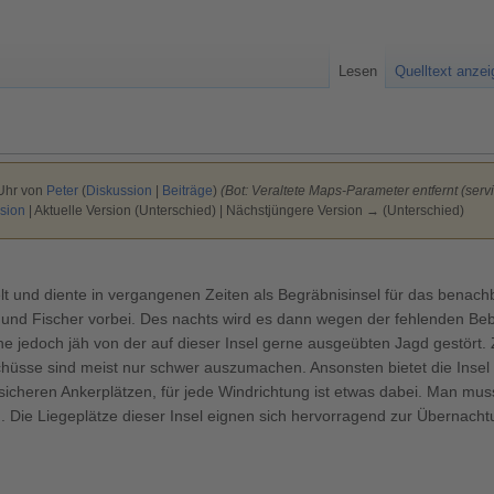
Lesen
Quelltext anze
 Uhr von
Peter
(
Diskussion
|
Beiträge
)
(Bot: Veraltete Maps-Parameter entfernt (servic
sion
| Aktuelle Version (Unterschied) | Nächstjüngere Version → (Unterschied)
delt und diente in vergangenen Zeiten als Begräbnisinsel für das benac
nd Fischer vorbei. Des nachts wird es dann wegen der fehlenden Be
he jedoch jäh von der auf dieser Insel gerne ausgeübten Jagd gestört.
üsse sind meist nur schwer auszumachen. Ansonsten bietet die Insel 
icheren Ankerplätzen, für jede Windrichtung ist etwas dabei. Man muss
). Die Liegeplätze dieser Insel eignen sich hervorragend zur Übernac