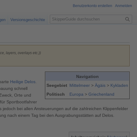
Benutzerkonto erstellen
Anmelden
S
igen
Versionsgeschichte
u
c
h
e
e, layers, overlays etc.))
Navigation
hbarte
Heilige Delos
.
Seegebiet
Mittelmeer
>
Ägäis
>
Kykladen
bauung schnell
Politisch
Europa
>
Griechenland
 Zweck, Orte und
für Sportbootfahrer
 jedoch bei allen Ansteuerungen auf die zahlreichen Klippenfelder
htung nach einem Tag bei den Ausgrabungsstätten auf Delos.