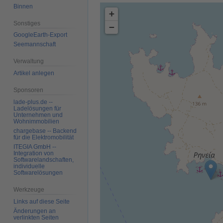
Binnen
+
Sonstiges
−
GoogleEarth-Export
Seemannschaft
Verwaltung
Artikel anlegen
Sponsoren
lade-plus.de --
Ladelösungen für
Unternehmen und
Wohnimmobilien
chargebase -- Backend
für die Elektromobilität
ITEGIA GmbH --
Integration von
Softwarelandschaften,
individuelle
Softwarelösungen
Werkzeuge
Links auf diese Seite
Änderungen an
verlinkten Seiten