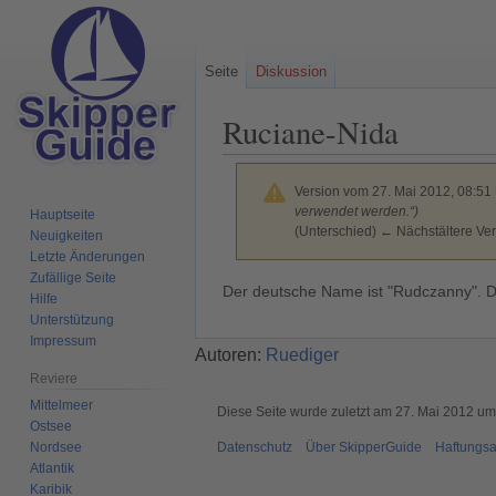
Seite
Diskussion
Ruciane-Nida
Version vom 27. Mai 2012, 08:51
verwendet werden.“)
Hauptseite
(Unterschied) ← Nächstältere Ver
Neuigkeiten
Letzte Änderungen
Zufällige Seite
Zur
Zur
Der deutsche Name ist "Rudczanny". Dar
Hilfe
Navigation
Suche
Unterstützung
springen
springen
Impressum
Autoren:
Ruediger
Reviere
Mittelmeer
Diese Seite wurde zuletzt am 27. Mai 2012 um
Ostsee
Nordsee
Datenschutz
Über SkipperGuide
Haftungsa
Atlantik
Karibik