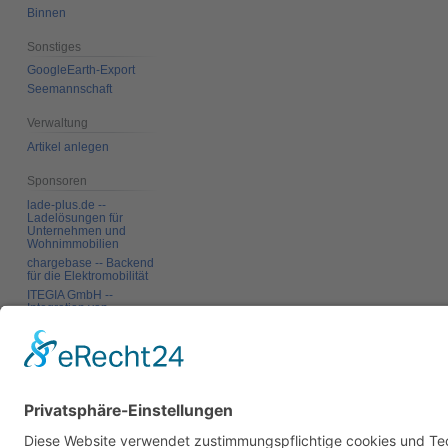
Binnen
Sonstiges
GoogleEarth-Export
Seemannschaft
Verwaltung
Artikel anlegen
Sponsoren
lade-plus.de --
Ladelösungen für
Unternehmen und
Wohnimmobilien
chargebase -- Backend
für die Elektromobilität
ITEGIA GmbH --
Integration von
Softwarelandschaften,
individuelle
Softwarelösungen
Werkzeuge
Links auf diese Seite
Änderungen an
verlinkten Seiten