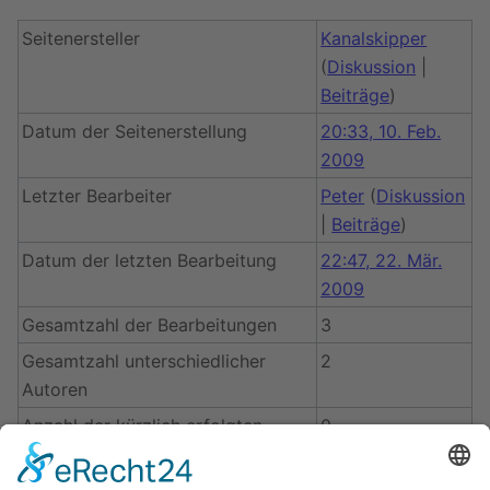
Seitenersteller
Kanalskipper
(
Diskussion
|
Beiträge
)
Datum der Seitenerstellung
20:33, 10. Feb.
2009
Letzter Bearbeiter
Peter
(
Diskussion
|
Beiträge
)
Datum der letzten Bearbeitung
22:47, 22. Mär.
2009
Gesamtzahl der Bearbeitungen
3
Gesamtzahl unterschiedlicher
2
Autoren
Anzahl der kürzlich erfolgten
0
Bearbeitungen (in den letzten 90
Tagen)