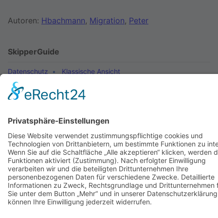
Autoren:
Hbachmann
,
Migration
,
Peter
SkipperGuide
Datenschutz
Klassische Ansicht