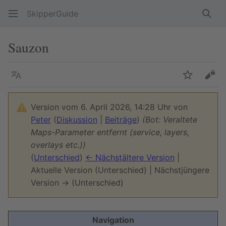
SkipperGuide
Such
Sauzon
Sprache
Beobacht
Quel
Version vom 6. April 2026, 14:28 Uhr von
Peter
(
Diskussion
|
Beiträge
)
(Bot: Veraltete
Maps-Parameter entfernt (service, layers,
overlays etc.))
(
Unterschied
)
← Nächstältere Version
|
Aktuelle Version (Unterschied) | Nächstjüngere
Version → (Unterschied)
Navigation