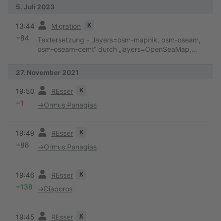
5. Juli 2023
Vorherige
K
13:44
Migration
−84
Textersetzung - „layers=osm-mapnik, osm-oseam,
osm-oseam-cemt“ durch „layers=OpenSeaMap,
OpenStreetMap“
27. November 2021
Vorherige
K
19:50
REsser
−1
→
Ormus Panagias
Vorherige
K
19:49
REsser
+88
→
Ormus Panagias
Vorherige
K
19:46
REsser
+138
→
Diaporos
Vorherige
K
19:45
REsser