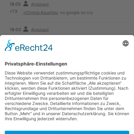
Vorherige
18:05
Argonaut
+73
→
Ormos Kouphou
:
no google no cry
Vorherige
18:03
Argonaut
+171
Keine Bearbeitungszusammenfassung
Vorherige
18:01
Argonaut
+58
Keine Bearbeitungszusammenfassung
4. August 2015
Vorherige
22:36
212.117.92.73
+701
Hafen von Porto Koufo.
(
neueste
|
älteste
) Zeige (
jüngere 50
|
ältere 50
) (
20
|
50
|
100
|
250
|
500
)