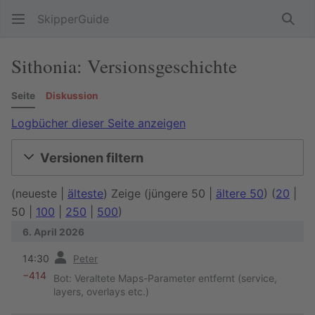
SkipperGuide
Such
Sithonia: Versionsgeschichte
Seite
Diskussion
Logbücher dieser Seite anzeigen
Versionen filtern
(
neueste
|
älteste
) Zeige (
jüngere 50
|
ältere 50
) (
20
|
50
|
100
|
250
|
500
)
6. April 2026
Vorherige
14:30
Peter
−414
Bot: Veraltete Maps-Parameter entfernt (service,
layers, overlays etc.)