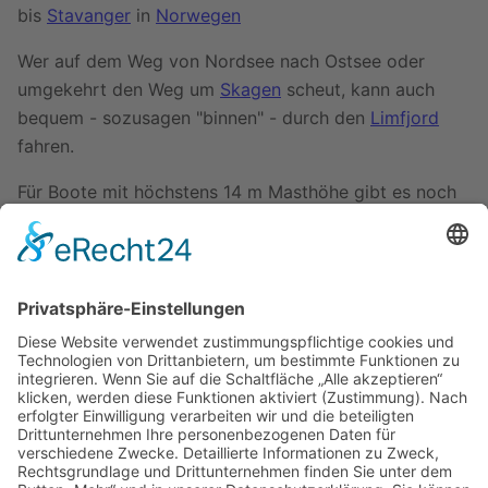
bis
Stavanger
in
Norwegen
Wer auf dem Weg von Nordsee nach Ostsee oder
umgekehrt den Weg um
Skagen
scheut, kann auch
bequem - sozusagen "binnen" - durch den
Limfjord
fahren.
Für Boote mit höchstens 14 m Masthöhe gibt es noch
eine exotische Anschlussroute: In
Halden
kann das
Boot auf LKW verladen werden und 30 km
landeinwärts nach
Nössemark
gefahren werden. Dort
wieder zu Wasser gelassen befindet es sich im
Dalslandskanal
, auf dessen Seen- und
Schhleusensystem man den
Vänern
erreicht und über
den
Trollhättekanal
wieder das Kattegat.
Zuletzt bearbeitet vor 9 Jahren
von
M Dietrich