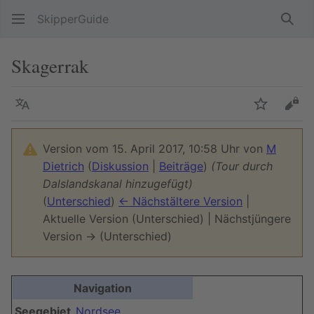
SkipperGuide
Such
Skagerrak
Sprache
Beobacht
Quel
Version vom 15. April 2017, 10:58 Uhr von
M
Dietrich
(
Diskussion
|
Beiträge
)
(Tour durch
Dalslandskanal hinzugefügt)
(
Unterschied
)
← Nächstältere Version
|
Aktuelle Version (Unterschied) | Nächstjüngere
Version → (Unterschied)
Navigation
Seegebiet
Nordsee