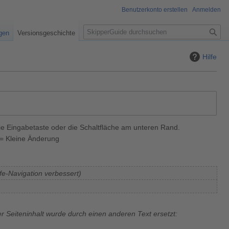
Benutzerkonto erstellen
Anmelden
S
igen
Versionsgeschichte
u
c
Hilfe
h
e
ie Eingabetaste oder die Schaltfläche am unteren Rand.
= Kleine Änderung
lfe-Navigation verbessert
r Seiteninhalt wurde durch einen anderen Text ersetzt: