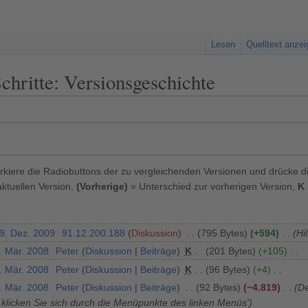
Lesen
Quelltext anze
chritte: Versionsgeschichte
kiere die Radiobuttons der zu vergleichenden Versionen und drücke d
ktuellen Version,
(Vorherige)
= Unterschied zur vorherigen Version,
K
19. Dez. 2009
91.12.200.188
Diskussion
795 Bytes
+594
Hi
. Mär. 2008
Peter
Diskussion
Beiträge
K
201 Bytes
+105
. Mär. 2008
Peter
Diskussion
Beiträge
K
96 Bytes
+4
. Mär. 2008
Peter
Diskussion
Beiträge
92 Bytes
−4.819
De
e klicken Sie sich durch die Menüpunkte des linken Menüs'