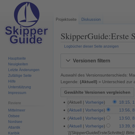
Projektseite
Diskussion
SkipperGuide:Erste S
Logbücher dieser Seite anzeigen
Zur
Zur
Hauptseite
Versionen filtern
Navigation
Suche
Neuigkeiten
springen
springen
Letzte Änderungen
Auswahl des Versionsunterschieds: Mar
Zufällige Seite
Legende:
(Aktuell)
= Unterschied zur a
Hilfe
Unterstützung
Impressum
Aktuell
Vorherige
18:15, 
1
Reviere
9
Aktuell
Vorherige
13:56, 8
Mittelmeer
8
.
Ostsee
K
.
Aktuell
Vorherige
13:50, 8
Nordsee
D
e
M
K
Aktuell
Vorherige
13:39, 8
Atlantik
e
i
ä
e
'{{SkipperGuideErsteSchritte}} Bitt
Karibik