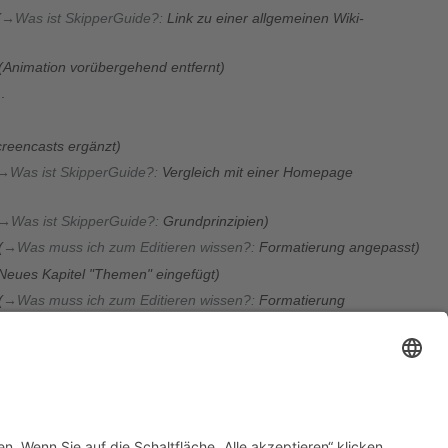
→
Was ist SkipperGuide?
:
Link zu einer allgemeinen Wiki-
Animation vorübergehend entfernt
reencasts ergänzt
→
Was ist SkipperGuide?
:
Vergleich mit einer Homepage
→
Was ist SkipperGuide?
:
Grundprinzipien
→
Was muss ich zum Editieren wissen?
:
Formatierung angepasst
Neues Kapitel "Themen" eingefügt
→
Was muss ich zum Editieren wissen?
:
Formatierung
→
Wie editiere ich Artikel?