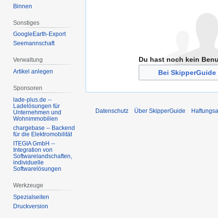
Binnen
Sonstiges
GoogleEarth-Export
Seemannschaft
Du hast noch kein Ben
Verwaltung
Artikel anlegen
Bei SkipperGuide 
Sponsoren
lade-plus.de --
Ladelösungen für
Datenschutz
Über SkipperGuide
Haftungsa
Unternehmen und
Wohnimmobilien
chargebase -- Backend
für die Elektromobilität
ITEGIA GmbH --
Integration von
Softwarelandschaften,
individuelle
Softwarelösungen
Werkzeuge
Spezialseiten
Druckversion