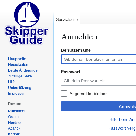
Spezialseite
Anmelden
Benutzername
Zur
Zur
Navigation
Suche
Hauptseite
springen
springen
Neuigkeiten
Letzte Änderungen
Passwort
Zufällige Seite
Hilfe
Unterstützung
Angemeldet bleiben
Impressum
Reviere
Anmeld
Mittelmeer
Ostsee
Hilfe beim A
Nordsee
Passwort ver
Atlantik
Karibik