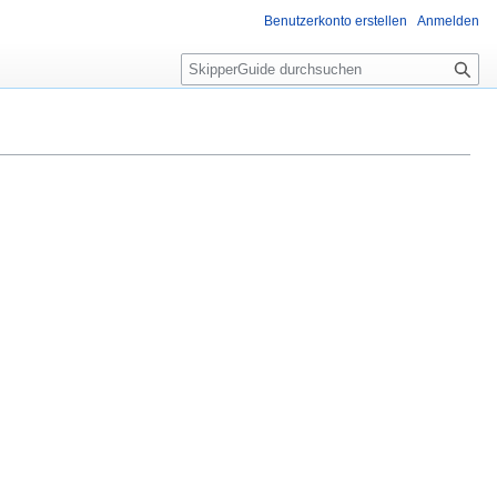
Benutzerkonto erstellen
Anmelden
S
u
c
h
e