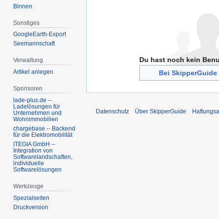
Binnen
Sonstiges
GoogleEarth-Export
Seemannschaft
Du hast noch kein Ben
Verwaltung
Artikel anlegen
Bei SkipperGuide 
Sponsoren
lade-plus.de --
Ladelösungen für
Datenschutz
Über SkipperGuide
Haftungsa
Unternehmen und
Wohnimmobilien
chargebase -- Backend
für die Elektromobilität
ITEGIA GmbH --
Integration von
Softwarelandschaften,
individuelle
Softwarelösungen
Werkzeuge
Spezialseiten
Druckversion