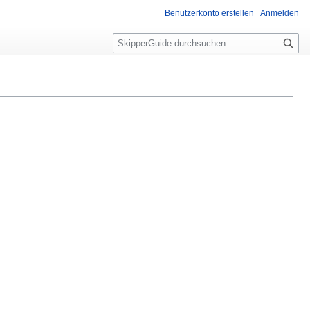
Benutzerkonto erstellen
Anmelden
S
u
c
h
e