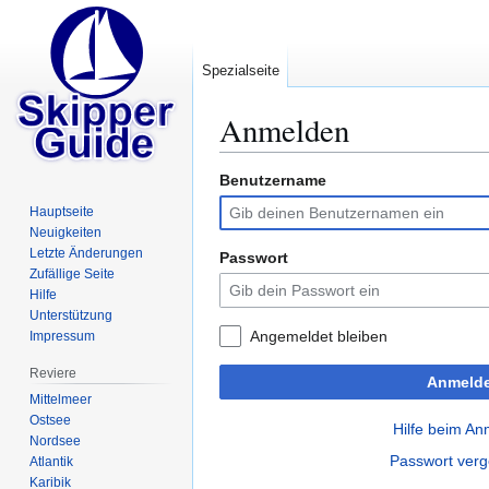
Spezialseite
Anmelden
Benutzername
Zur
Zur
Navigation
Suche
Hauptseite
springen
springen
Neuigkeiten
Letzte Änderungen
Passwort
Zufällige Seite
Hilfe
Unterstützung
Angemeldet bleiben
Impressum
Reviere
Anmeld
Mittelmeer
Ostsee
Hilfe beim A
Nordsee
Passwort ver
Atlantik
Karibik