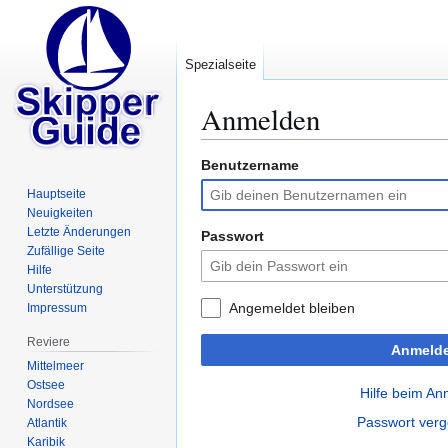
Spezialseite
Anmelden
Benutzername
Zur
Zur
Navigation
Suche
Hauptseite
springen
springen
Neuigkeiten
Letzte Änderungen
Passwort
Zufällige Seite
Hilfe
Unterstützung
Angemeldet bleiben
Impressum
Reviere
Anmeld
Mittelmeer
Ostsee
Hilfe beim A
Nordsee
Passwort ver
Atlantik
Karibik