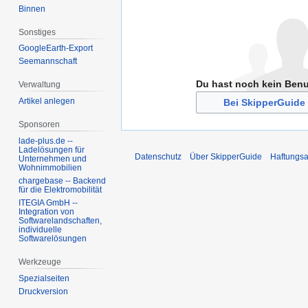
Binnen
Sonstiges
GoogleEarth-Export
Seemannschaft
Du hast noch kein Ben
Verwaltung
Artikel anlegen
Bei SkipperGuide 
Sponsoren
lade-plus.de --
Ladelösungen für
Datenschutz
Über SkipperGuide
Haftungsa
Unternehmen und
Wohnimmobilien
chargebase -- Backend
für die Elektromobilität
ITEGIA GmbH --
Integration von
Softwarelandschaften,
individuelle
Softwarelösungen
Werkzeuge
Spezialseiten
Druckversion