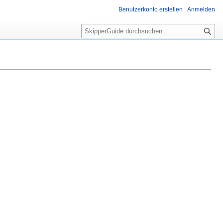
Benutzerkonto erstellen
Anmelden
S
u
c
h
e