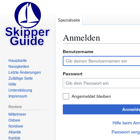
Spezialseite
Anmelden
Benutzername
Zur
Zur
Navigation
Suche
Hauptseite
springen
springen
Neuigkeiten
Letzte Änderungen
Passwort
Zufällige Seite
Hilfe
Unterstützung
Angemeldet bleiben
Impressum
Reviere
Anmeld
Mittelmeer
Ostsee
Hilfe beim A
Nordsee
Passwort ver
Atlantik
Karibik