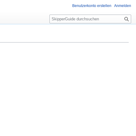
Benutzerkonto erstellen
Anmelden
S
u
c
h
e