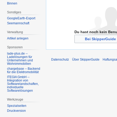
Binnen
Sonstiges
GoogleEarth-Export
Seemannschaft
Du hast noch kein Ben
Verwaltung
Artikel anlegen
Bei SkipperGuide 
Sponsoren
lade-plus.de --
Ladelösungen für
Datenschutz
Über SkipperGuide
Haftungsa
Unternehmen und
Wohnimmobilien
chargebase -- Backend
für die Elektromobilität
ITEGIA GmbH --
Integration von
Softwarelandschaften,
individuelle
Softwarelösungen
Werkzeuge
Spezialseiten
Druckversion