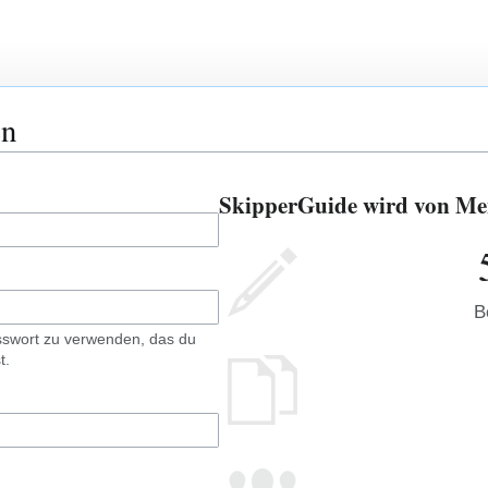
en
SkipperGuide wird von Men
B
sswort zu verwenden, das du
t.