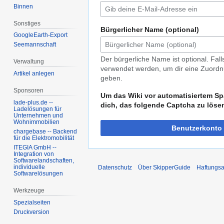
Binnen
Sonstiges
Bürgerlicher Name (optional)
GoogleEarth-Export
Seemannschaft
Der bürgerliche Name ist optional. Fal
Verwaltung
verwendet werden, um dir eine Zuordnu
Artikel anlegen
geben.
Sponsoren
Um das Wiki vor automatisiertem Sp
lade-plus.de --
dich, das folgende Captcha zu löse
Ladelösungen für
Unternehmen und
Wohnimmobilien
Benutzerkonto 
chargebase -- Backend
für die Elektromobilität
ITEGIA GmbH --
Integration von
Softwarelandschaften,
individuelle
Datenschutz
Über SkipperGuide
Haftungsa
Softwarelösungen
Werkzeuge
Spezialseiten
Druckversion