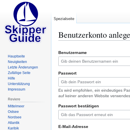
Spezialseite
Benutzerkonto anleg
Zur
Zur
Benutzername
Navigation
Suche
Hauptseite
springen
springen
Neuigkeiten
Letzte Änderungen
Zufällige Seite
Passwort
Hilfe
Unterstützung
Impressum
Es wird empfohlen, ein eindeutiges Pa
auf keiner anderen Website verwendes
Reviere
Passwort bestätigen
Mittelmeer
Ostsee
Nordsee
Atlantik
E-Mail-Adresse
Karibik