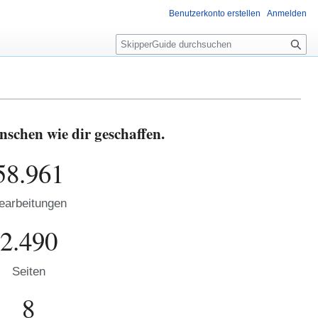
Benutzerkonto erstellen
Anmelden
S
u
c
h
e
schen wie dir geschaffen.
58.961
earbeitungen
2.490
Seiten
8