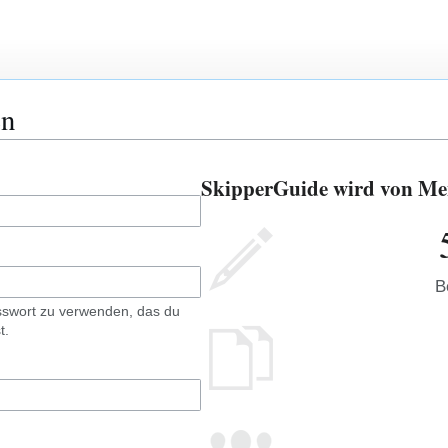
en
SkipperGuide wird von Men
B
sswort zu verwenden, das du
t.