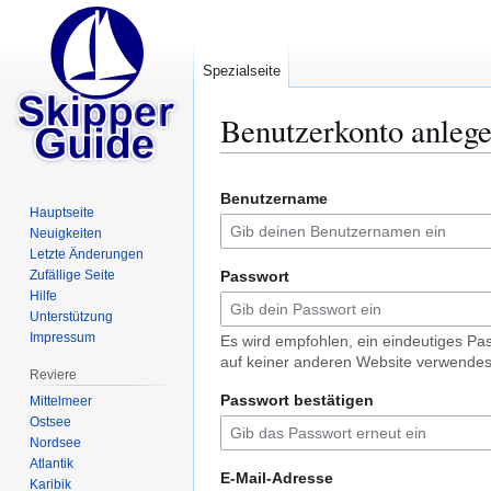
Spezialseite
Benutzerkonto anleg
Zur
Zur
Benutzername
Navigation
Suche
Hauptseite
springen
springen
Neuigkeiten
Letzte Änderungen
Zufällige Seite
Passwort
Hilfe
Unterstützung
Impressum
Es wird empfohlen, ein eindeutiges Pa
auf keiner anderen Website verwendes
Reviere
Passwort bestätigen
Mittelmeer
Ostsee
Nordsee
Atlantik
E-Mail-Adresse
Karibik