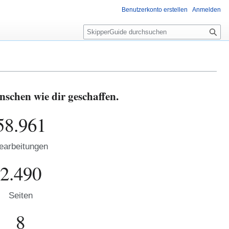
Benutzerkonto erstellen
Anmelden
S
u
c
h
e
schen wie dir geschaffen.
58.961
earbeitungen
2.490
Seiten
8