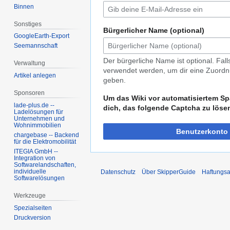
Binnen
Sonstiges
Bürgerlicher Name (optional)
GoogleEarth-Export
Seemannschaft
Der bürgerliche Name ist optional. Fal
Verwaltung
verwendet werden, um dir eine Zuordnu
Artikel anlegen
geben.
Sponsoren
Um das Wiki vor automatisiertem Sp
lade-plus.de --
dich, das folgende Captcha zu löse
Ladelösungen für
Unternehmen und
Wohnimmobilien
Benutzerkonto 
chargebase -- Backend
für die Elektromobilität
ITEGIA GmbH --
Integration von
Softwarelandschaften,
individuelle
Datenschutz
Über SkipperGuide
Haftungsa
Softwarelösungen
Werkzeuge
Spezialseiten
Druckversion