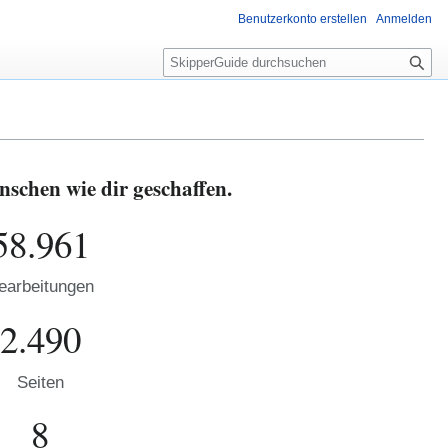
Benutzerkonto erstellen
Anmelden
S
u
c
h
e
schen wie dir geschaffen.
58.961
earbeitungen
2.490
Seiten
8