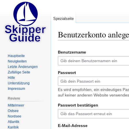
Spezialseite
Benutzerkonto anleg
Zur
Zur
Benutzername
Navigation
Suche
Hauptseite
springen
springen
Neuigkeiten
Letzte Änderungen
Zufällige Seite
Passwort
Hilfe
Unterstützung
Impressum
Es wird empfohlen, ein eindeutiges Pa
auf keiner anderen Website verwendes
Reviere
Passwort bestätigen
Mittelmeer
Ostsee
Nordsee
Atlantik
E-Mail-Adresse
Karibik