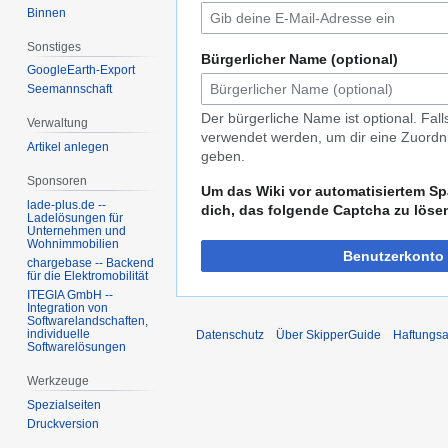
Binnen
Sonstiges
Bürgerlicher Name (optional)
GoogleEarth-Export
Seemannschaft
Der bürgerliche Name ist optional. Fal
Verwaltung
verwendet werden, um dir eine Zuordnu
Artikel anlegen
geben.
Sponsoren
Um das Wiki vor automatisiertem Sp
lade-plus.de --
dich, das folgende Captcha zu löse
Ladelösungen für
Unternehmen und
Wohnimmobilien
Benutzerkonto 
chargebase -- Backend
für die Elektromobilität
ITEGIA GmbH --
Integration von
Softwarelandschaften,
individuelle
Datenschutz
Über SkipperGuide
Haftungsa
Softwarelösungen
Werkzeuge
Spezialseiten
Druckversion