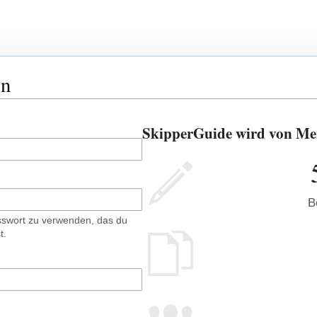
en
SkipperGuide wird von Men
B
sswort zu verwenden, das du
t.