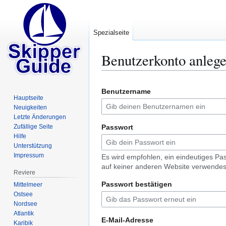
Spezialseite
Benutzerkonto anleg
Zur
Zur
Benutzername
Navigation
Suche
Hauptseite
springen
springen
Neuigkeiten
Letzte Änderungen
Zufällige Seite
Passwort
Hilfe
Unterstützung
Impressum
Es wird empfohlen, ein eindeutiges Pa
auf keiner anderen Website verwendes
Reviere
Passwort bestätigen
Mittelmeer
Ostsee
Nordsee
Atlantik
E-Mail-Adresse
Karibik