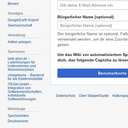
Binnen
Sonstiges
Bürgerlicher Name (optional)
GoogleEarth-Export
Seemannschaft
Der bürgerliche Name ist optional. Fal
Verwaltung
verwendet werden, um dir eine Zuordnu
Artikel anlegen
geben.
Sponsoren
Um das Wiki vor automatisiertem Sp
lade-plus.de --
dich, das folgende Captcha zu löse
Ladelösungen für
Unternehmen und
Wohnimmobilien
Benutzerkonto 
chargebase -- Backend
für die Elektromobilität
ITEGIA GmbH --
Integration von
Softwarelandschaften,
individuelle
Datenschutz
Über SkipperGuide
Haftungsa
Softwarelösungen
Werkzeuge
Spezialseiten
Druckversion