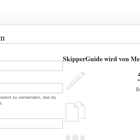
en
SkipperGuide wird von Men
B
sswort zu verwenden, das du
t.