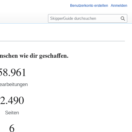
Benutzerkonto erstellen
Anmelden
S
u
c
h
e
schen wie dir geschaffen.
58.961
earbeitungen
2.490
Seiten
6