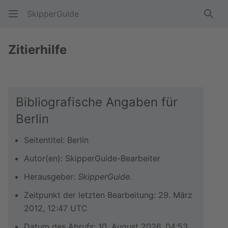
SkipperGuide
Such
Zitierhilfe
Bibliografische Angaben für
Berlin
Seitentitel: Berlin
Autor(en): SkipperGuide-Bearbeiter
Herausgeber:
SkipperGuide
.
Zeitpunkt der letzten Bearbeitung: 29. März
2012, 12:47 UTC
Datum des Abrufs: 10. August 2026, 04:53