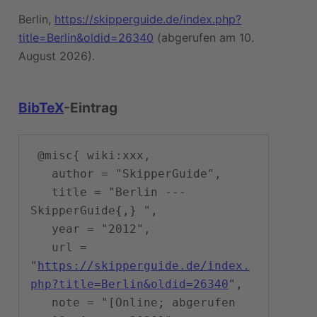
Berlin,
https://skipperguide.de/index.php?
title=Berlin&oldid=26340
(abgerufen am 10.
August 2026).
BibTeX
-Eintrag
 @misc{ wiki:xxx,

   author = "SkipperGuide",

   title = "Berlin --- 
SkipperGuide{,} ",

   year = "2012",

   url = 
"
https://skipperguide.de/index.
php?title=Berlin&oldid=26340
",

   note = "[Online; abgerufen 