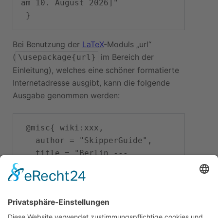
am 10. August 2026]"

Bei Benutzung der
LaTeX
-Moduls „url“
(
im Bereich der
\usepackage{url}
Einleitung), welches eine schöner formatierte
Internetadresse ausgibt, kann die folgende
Ausgabe genommen werden:
 @misc{ wiki:xxx,

   author = "SkipperGuide",

   title = "Berlin --- 
SkipperGuide{,} ",

   year = "2012",

   url = 
"
\url{
https://skipperguide.de/i
ndex.php?