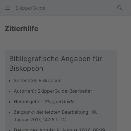
SkipperGuide
Such
Zitierhilfe
Bibliografische Angaben für
Biskopsön
Seitentitel: Biskopsön
Autor(en): SkipperGuide-Bearbeiter
Herausgeber:
SkipperGuide
.
Zeitpunkt der letzten Bearbeitung: 10.
Januar 2017, 14:28 UTC
Datum des Abrufs: 9. August 2026, 08:19