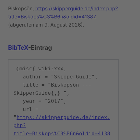
Biskopsön,
https://skipperguide.de/index.php?
title=Biskops%C3%B6n&oldid=41387
(abgerufen am 9. August 2026).
BibTeX
-Eintrag
 @misc{ wiki:xxx,

   author = "SkipperGuide",

   title = "Biskopsön --- 
SkipperGuide{,} ",

   year = "2017",

   url = 
"
https://skipperguide.de/index.
php?
title=Biskops%C3%B6n&oldid=4138