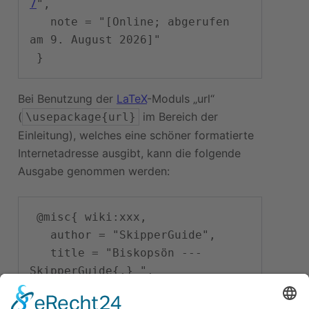
7
",

   note = "[Online; abgerufen 
am 9. August 2026]"

Bei Benutzung der
LaTeX
-Moduls „url“
(
im Bereich der
\usepackage{url}
Einleitung), welches eine schöner formatierte
Internetadresse ausgibt, kann die folgende
Ausgabe genommen werden:
 @misc{ wiki:xxx,

   author = "SkipperGuide",

   title = "Biskopsön --- 
SkipperGuide{,} ",

   year = "2017",

   url = 