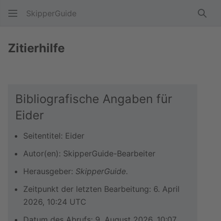
SkipperGuide
Such
Zitierhilfe
Bibliografische Angaben für
Eider
Seitentitel: Eider
Autor(en): SkipperGuide-Bearbeiter
Herausgeber:
SkipperGuide
.
Zeitpunkt der letzten Bearbeitung: 6. April
2026, 10:24 UTC
Datum des Abrufs: 9. August 2026, 10:07