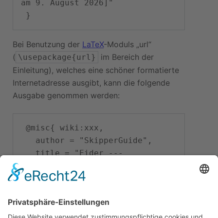
am 9. August 2026]"

Bei Benutzung der
LaTeX
-Moduls „url“
(
im Bereich der
\usepackage{url}
Einleitung), welches eine schöner formatierte
Internetadresse ausgibt, kann die folgende
Ausgabe genommen werden:
 @misc{ wiki:xxx,

   author = "SkipperGuide",

   title = "Eider --- 
SkipperGuide{,} ",

   year = "2026",

   url = 
"
\url{
https://skipperguide.de/i
ndex.php?