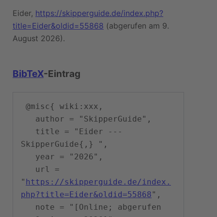
Eider,
https://skipperguide.de/index.php?
title=Eider&oldid=55868
(abgerufen am 9.
August 2026).
BibTeX
-Eintrag
 @misc{ wiki:xxx,

   author = "SkipperGuide",

   title = "Eider --- 
SkipperGuide{,} ",

   year = "2026",

   url = 
"
https://skipperguide.de/index.
php?title=Eider&oldid=55868
",

   note = "[Online; abgerufen 