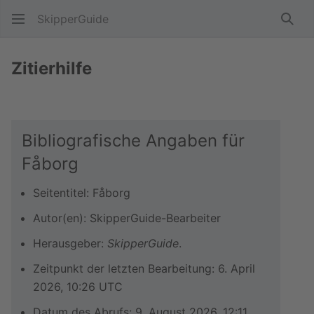
SkipperGuide
Such
Zitierhilfe
Bibliografische Angaben für
Fåborg
Seitentitel: Fåborg
Autor(en): SkipperGuide-Bearbeiter
Herausgeber:
SkipperGuide
.
Zeitpunkt der letzten Bearbeitung: 6. April
2026, 10:26 UTC
Datum des Abrufs: 9. August 2026, 12:11