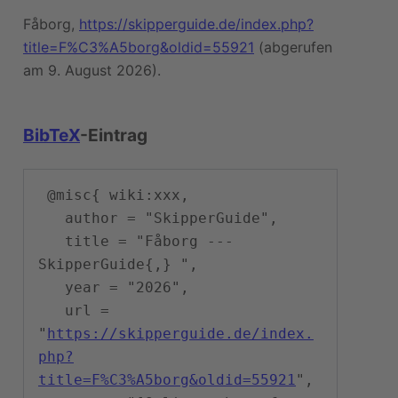
Fåborg,
https://skipperguide.de/index.php?
title=F%C3%A5borg&oldid=55921
(abgerufen
am 9. August 2026).
BibTeX
-Eintrag
 @misc{ wiki:xxx,

   author = "SkipperGuide",

   title = "Fåborg --- 
SkipperGuide{,} ",

   year = "2026",

   url = 
"
https://skipperguide.de/index.
php?
title=F%C3%A5borg&oldid=55921
",
