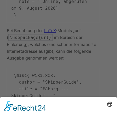
   note = "[Online; abgerufen 
am 9. August 2026]"

Bei Benutzung der
LaTeX
-Moduls „url“
(
im Bereich der
\usepackage{url}
Einleitung), welches eine schöner formatierte
Internetadresse ausgibt, kann die folgende
Ausgabe genommen werden:
 @misc{ wiki:xxx,

   author = "SkipperGuide",

   title = "Fåborg --- 
SkipperGuide{,} ",

   year = "2026",

   url = 
"
\url{
https://skipperguide.de/i