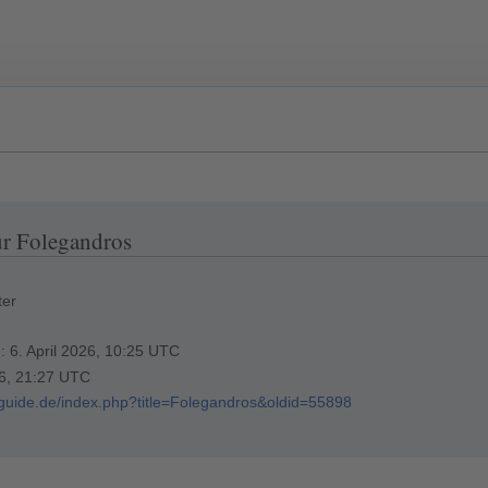
ür Folegandros
ter
g: 6. April 2026, 10:25 UTC
26, 21:27 UTC
erguide.de/index.php?title=Folegandros&oldid=55898