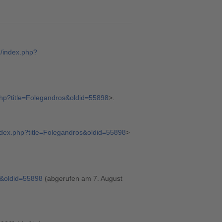
e/index.php?
.php?title=Folegandros&oldid=55898
>.
index.php?title=Folegandros&oldid=55898
>
os&oldid=55898
(abgerufen am 7. August