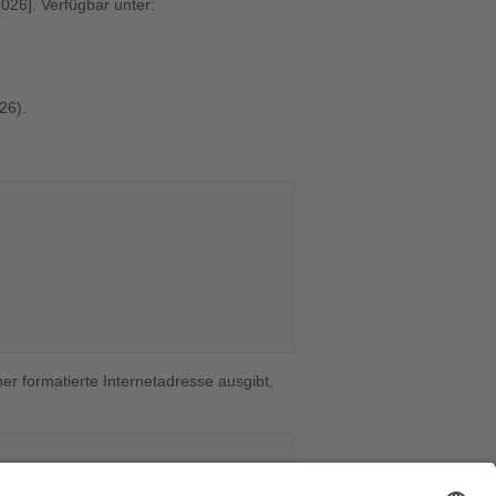
2026]. Verfügbar unter:
26).
er formatierte Internetadresse ausgibt,