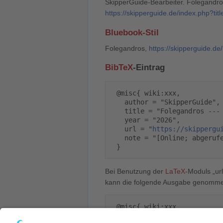
SkipperGuide-Bearbeiter. Folegandros 
https://skipperguide.de/index.php?t
Bluebook-Stil
Folegandros,
https://skipperguide.d
BibTeX
-Eintrag
 @misc{ wiki:xxx,

   author = "SkipperGuide",

   title = "Folegandros --- SkipperGuide{,} ",

   year = "2026",

   url = "
https://skippergu
   note = "[Online; abgerufen am 7. August 2026]"

Bei Benutzung der
LaTeX
-Moduls „url
kann die folgende Ausgabe genomm
 @misc{ wiki:xxx,

   author = "SkipperGuide",
