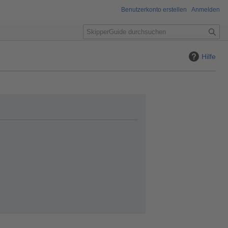
Benutzerkonto erstellen
Anmelden
S
u
c
Hilfe
h
e