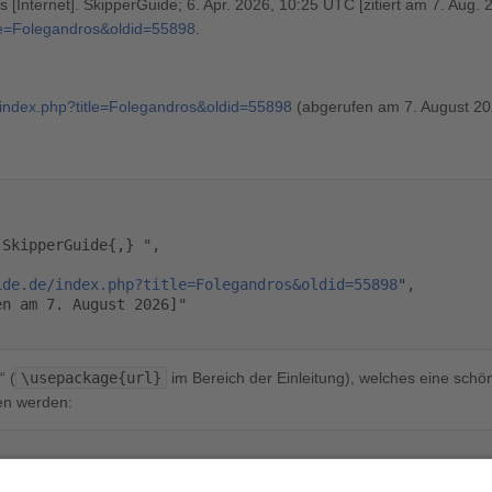
[Internet]. SkipperGuide; 6. Apr. 2026, 10:25 UTC [zitiert am 7. Aug. 
itle=Folegandros&oldid=55898
.
e/index.php?title=Folegandros&oldid=55898
(abgerufen am 7. August 20
ide.de/index.php?title=Folegandros&oldid=55898
",

“ (
\usepackage{url}
im Bereich der Einleitung), welches eine schön
en werden: