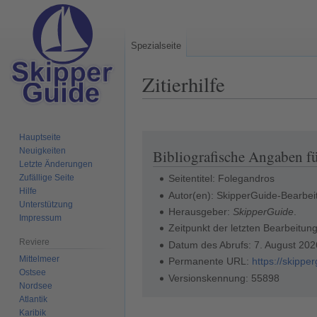
Spezialseite
Zitierhilfe
Hauptseite
Zur
Zur
Neuigkeiten
Bibliografische Angaben f
Navigation
Suche
Letzte Änderungen
springen
springen
Zufällige Seite
Seitentitel: Folegandros
Hilfe
Autor(en): SkipperGuide-Bearbei
Unterstützung
Herausgeber:
SkipperGuide
.
Impressum
Zeitpunkt der letzten Bearbeitun
Reviere
Datum des Abrufs: 7. August 20
Mittelmeer
Permanente URL:
https://skipp
Ostsee
Versionskennung: 55898
Nordsee
Atlantik
Karibik