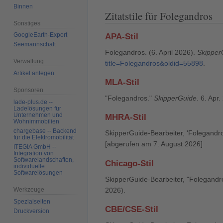
Binnen
Zitatstile für Folegandros
Sonstiges
GoogleEarth-Export
APA-Stil
Seemannschaft
Folegandros. (6. April 2026).
Skipper
Verwaltung
title=Folegandros&oldid=55898
.
Artikel anlegen
MLA-Stil
Sponsoren
"Folegandros."
SkipperGuide
. 6. Apr
lade-plus.de --
Ladelösungen für
Unternehmen und
MHRA-Stil
Wohnimmobilien
chargebase -- Backend
SkipperGuide-Bearbeiter, 'Folegandr
für die Elektromobilität
[abgerufen am 7. August 2026]
ITEGIA GmbH --
Integration von
Softwarelandschaften,
Chicago-Stil
individuelle
Softwarelösungen
SkipperGuide-Bearbeiter, "Folegandr
2026).
Werkzeuge
Spezialseiten
CBE/CSE-Stil
Druckversion