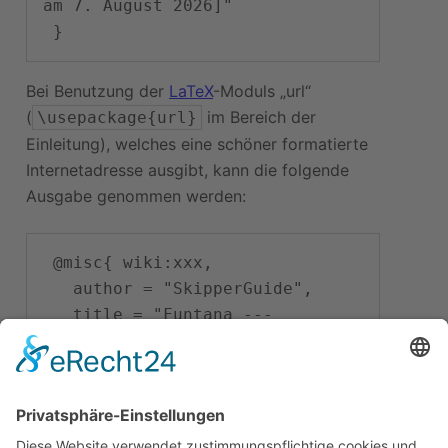
am 7. August 2026]"

Bei Benutzung der
LaTeX
-Moduls „url“
(
im Bereich der
\usepackage{url}
Einleitung), welches eine schöner formatierte
Internetadresse ausgibt, kann die folgende
Ausgabe genommen werden:
 @misc{ wiki:xxx,

   author = "SkipperGuide",

   title = "Funtana --- 
SkipperGuide{,} ",

   year = "2008",

   url = 
"
\url{
https://skipperguide.de/i
ndex.php?