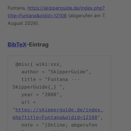
Funtana,
https://skipperguide.de/index.php?
title=Funtana&oldid=12108
(abgerufen am 7.
August 2026).
BibTeX
-Eintrag
 @misc{ wiki:xxx,

   author = "SkipperGuide",

   title = "Funtana --- 
SkipperGuide{,} ",

   year = "2008",

   url = 
"
https://skipperguide.de/index.
php?title=Funtana&oldid=12108
",

   note = "[Online; abgerufen 