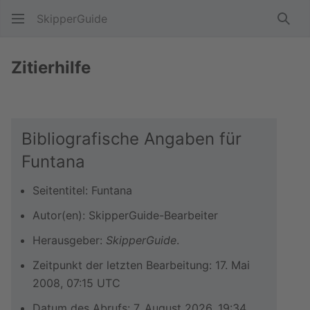
SkipperGuide
Such
Zitierhilfe
Bibliografische Angaben für
Funtana
Seitentitel: Funtana
Autor(en): SkipperGuide-Bearbeiter
Herausgeber:
SkipperGuide
.
Zeitpunkt der letzten Bearbeitung: 17. Mai
2008, 07:15 UTC
Datum des Abrufs: 7. August 2026, 19:34