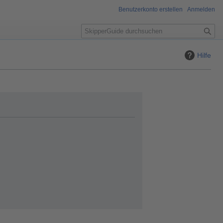
Benutzerkonto erstellen
Anmelden
S
u
c
Hilfe
h
e