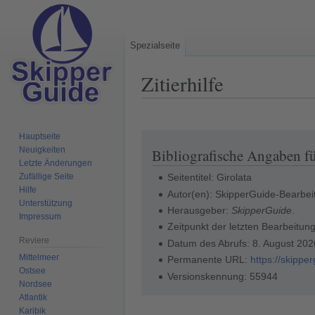
Spezialseite
Zitierhilfe
Hauptseite
Zur
Zur
Neuigkeiten
Bibliografische Angaben fü
Navigation
Suche
Letzte Änderungen
springen
springen
Zufällige Seite
Seitentitel: Girolata
Hilfe
Autor(en): SkipperGuide-Bearbei
Unterstützung
Herausgeber:
SkipperGuide
.
Impressum
Zeitpunkt der letzten Bearbeitun
Reviere
Datum des Abrufs: 8. August 20
Mittelmeer
Permanente URL:
https://skippe
Ostsee
Versionskennung: 55944
Nordsee
Atlantik
Karibik