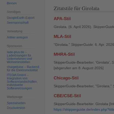
Binnen
Zitatstile für Girolata
Sonstiges
GoogleEarth-Export
APA-Stil
Seemannschaft
Girolata. (6. April 2026).
SkipperGuid
Verwaltung
MLA-Stil
Artikel anlegen
"Girolata."
SkipperGuide
. 6. Apr. 202
Sponsoren
lade-plus.de --
MHRA-Stil
Ladelösungen für
Unternehmen und
Wohnimmobilien
SkipperGuide-Bearbeiter, 'Girolata',
S
chargebase -- Backend
[abgerufen am 8. August 2026]
für die Elektromobilität
ITEGIA GmbH --
Chicago-Stil
Integration von
Softwarelandschaften,
individuelle
SkipperGuide-Bearbeiter, "Girolata,"
Softwarelösungen
CBE/CSE-Stil
Werkzeuge
Spezialseiten
SkipperGuide-Bearbeiter. Girolata [In
Druckversion
https://skipperguide.de/index.php?ti