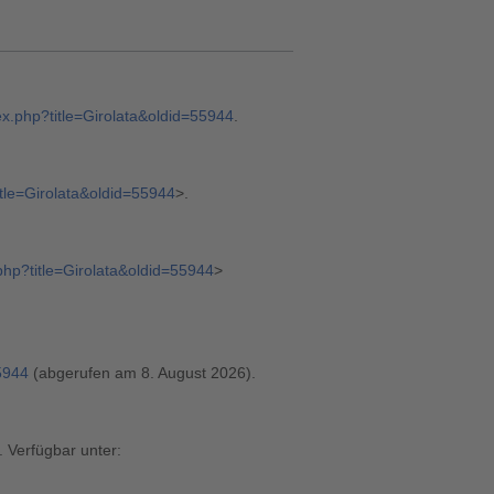
dex.php?title=Girolata&oldid=55944
.
itle=Girolata&oldid=55944
>.
.php?title=Girolata&oldid=55944
>
55944
(abgerufen am 8. August 2026).
. Verfügbar unter: