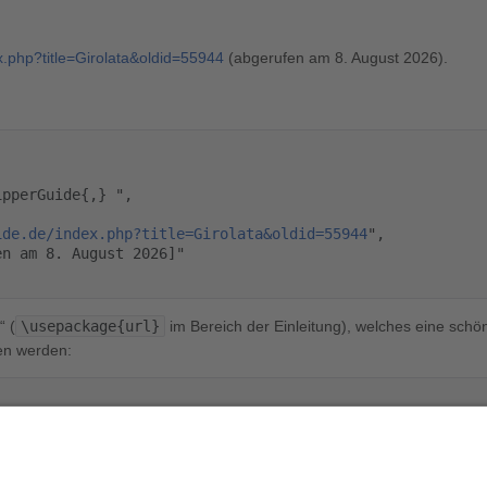
ex.php?title=Girolata&oldid=55944
(abgerufen am 8. August 2026).
ide.de/index.php?title=Girolata&oldid=55944
",

“ (
\usepackage{url}
im Bereich der Einleitung), welches eine schön
en werden:
perguide.de/index.php?title=Girolata&oldid=55944
}
",
