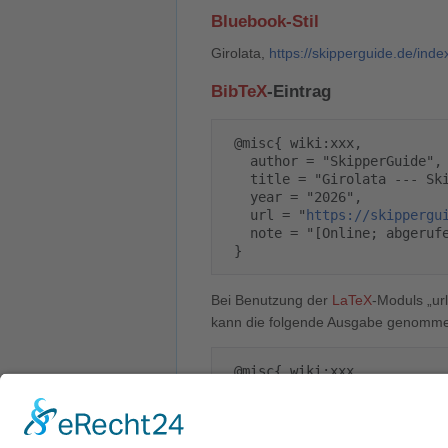
Bluebook-Stil
Girolata,
https://skipperguide.de/ind
BibTeX
-Eintrag
 @misc{ wiki:xxx,

   author = "SkipperGuide",

   title = "Girolata --- SkipperGuide{,} ",

   year = "2026",

   url = "
https://skippergu
   note = "[Online; abgerufen am 8. August 2026]"

Bei Benutzung der
LaTeX
-Moduls „url
kann die folgende Ausgabe genomm
 @misc{ wiki:xxx,

   author = "SkipperGuide",

   title = "Girolata --- SkipperGuide{,} ",

   year = "2026",

   url = "
\url{
https://skip