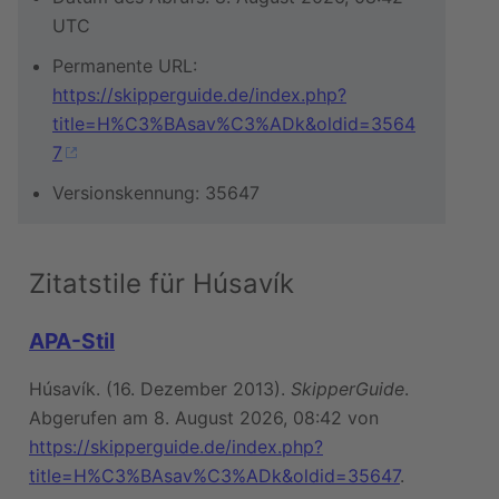
UTC
Permanente URL:
https://skipperguide.de/index.php?
title=H%C3%BAsav%C3%ADk&oldid=3564
7
Versionskennung: 35647
Zitatstile für Húsavík
APA-Stil
Húsavík. (16. Dezember 2013).
SkipperGuide
.
Abgerufen am 8. August 2026, 08:42 von
https://skipperguide.de/index.php?
title=H%C3%BAsav%C3%ADk&oldid=35647
.