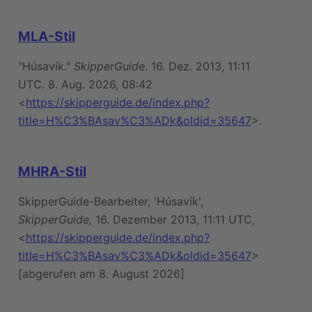
MLA-Stil
"Húsavík."
SkipperGuide
. 16. Dez. 2013, 11:11
UTC. 8. Aug. 2026, 08:42
<
https://skipperguide.de/index.php?
title=H%C3%BAsav%C3%ADk&oldid=35647
>.
MHRA-Stil
SkipperGuide-Bearbeiter, 'Húsavík',
SkipperGuide,
16. Dezember 2013, 11:11 UTC,
<
https://skipperguide.de/index.php?
title=H%C3%BAsav%C3%ADk&oldid=35647
>
[abgerufen am 8. August 2026]