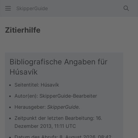
SkipperGuide
Such
Zitierhilfe
Bibliografische Angaben für
Húsavík
Seitentitel: Húsavík
Autor(en): SkipperGuide-Bearbeiter
Herausgeber:
SkipperGuide
.
Zeitpunkt der letzten Bearbeitung: 16.
Dezember 2013, 11:11 UTC
Datum des Abrufs: 8. August 2026, 08:42