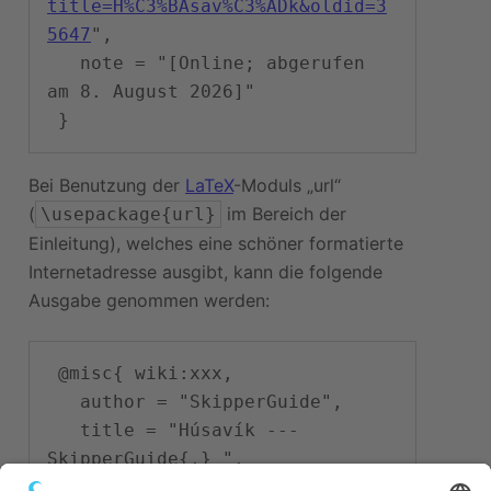
title=H%C3%BAsav%C3%ADk&oldid=3
5647
",

   note = "[Online; abgerufen 
am 8. August 2026]"

Bei Benutzung der
LaTeX
-Moduls „url“
(
im Bereich der
\usepackage{url}
Einleitung), welches eine schöner formatierte
Internetadresse ausgibt, kann die folgende
Ausgabe genommen werden:
 @misc{ wiki:xxx,

   author = "SkipperGuide",

   title = "Húsavík --- 
SkipperGuide{,} ",

   year = "2013",
