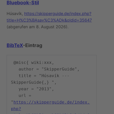
Bluebook-Stil
Húsavík,
https://skipperguide.de/index.php?
title=H%C3%BAsav%C3%ADk&oldid=35647
(abgerufen am 8. August 2026).
BibTeX
-Eintrag
 @misc{ wiki:xxx,

   author = "SkipperGuide",

   title = "Húsavík --- 
SkipperGuide{,} ",

   year = "2013",

   url = 
"
https://skipperguide.de/index.
php?