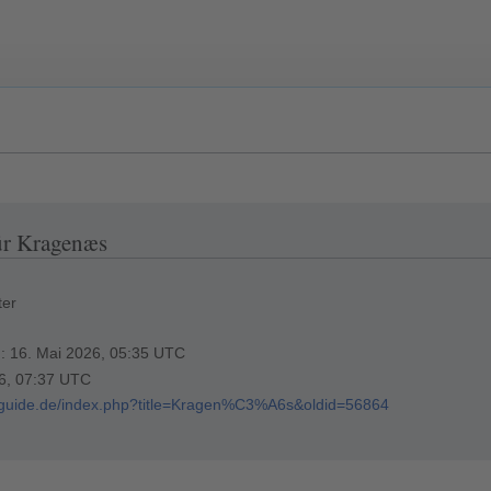
ür Kragenæs
ter
g: 16. Mai 2026, 05:35 UTC
26, 07:37 UTC
erguide.de/index.php?title=Kragen%C3%A6s&oldid=56864