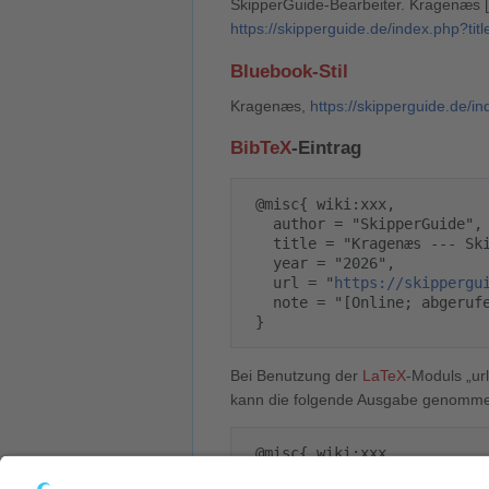
SkipperGuide-Bearbeiter. Kragenæs [I
https://skipperguide.de/index.php?
Bluebook-Stil
Kragenæs,
https://skipperguide.de
BibTeX
-Eintrag
 @misc{ wiki:xxx,

   author = "SkipperGuide",

   title = "Kragenæs --- SkipperGuide{,} ",

   year = "2026",

   url = "
https://skippergu
   note = "[Online; abgerufen am 9. August 2026]"

Bei Benutzung der
LaTeX
-Moduls „url
kann die folgende Ausgabe genomm
 @misc{ wiki:xxx,

   author = "SkipperGuide",
