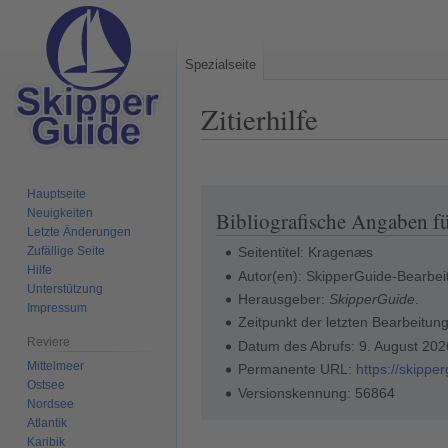
Spezialseite
Zitierhilfe
Hauptseite
Zur
Zur
Neuigkeiten
Bibliografische Angaben f
Navigation
Suche
Letzte Änderungen
springen
springen
Zufällige Seite
Seitentitel: Kragenæs
Hilfe
Autor(en): SkipperGuide-Bearbei
Unterstützung
Herausgeber:
SkipperGuide
.
Impressum
Zeitpunkt der letzten Bearbeitun
Reviere
Datum des Abrufs: 9. August 20
Mittelmeer
Permanente URL:
https://skipp
Ostsee
Versionskennung: 56864
Nordsee
Atlantik
Karibik