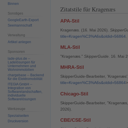
Binnen
Zitatstile für Kragenæs
Sonstiges
GoogleEarth-Export
APA-Stil
Seemannschaft
Kragenæs. (16. Mai 2026).
SkipperG
Verwaltung
title=Kragen%C3%A6s&oldid=56864
.
Artikel anlegen
MLA-Stil
Sponsoren
"Kragenæs."
SkipperGuide
. 16. Mai 
lade-plus.de --
Ladelösungen für
Unternehmen und
MHRA-Stil
Wohnimmobilien
chargebase -- Backend
SkipperGuide-Bearbeiter, 'Kragenæs'
für die Elektromobilität
title=Kragen%C3%A6s&oldid=56864
>
ITEGIA GmbH --
Integration von
Softwarelandschaften,
Chicago-Stil
individuelle
Softwarelösungen
SkipperGuide-Bearbeiter, "Kragenæs
2026).
Werkzeuge
Spezialseiten
CBE/CSE-Stil
Druckversion