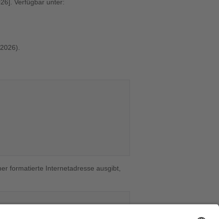
26]. Verfügbar unter:
2026).
er formatierte Internetadresse ausgibt,