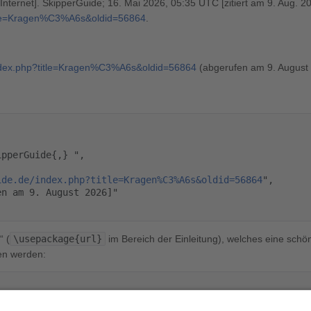
nternet]. SkipperGuide; 16. Mai 2026, 05:35 UTC [zitiert am 9. Aug. 20
title=Kragen%C3%A6s&oldid=56864
.
/index.php?title=Kragen%C3%A6s&oldid=56864
(abgerufen am 9. August 
ide.de/index.php?title=Kragen%C3%A6s&oldid=56864
",

“ (
\usepackage{url}
im Bereich der Einleitung), welches eine schön
en werden: