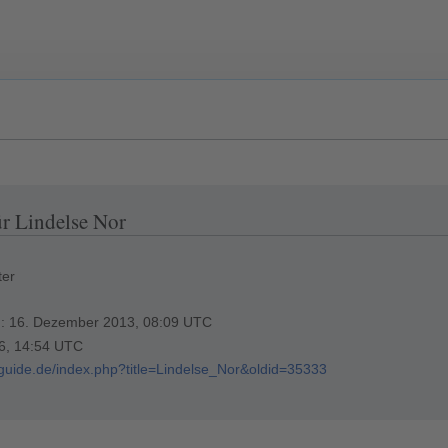
ür Lindelse Nor
ter
ng: 16. Dezember 2013, 08:09 UTC
26, 14:54 UTC
erguide.de/index.php?title=Lindelse_Nor&oldid=35333