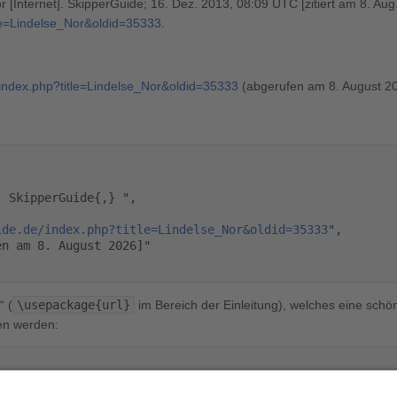
 [Internet]. SkipperGuide; 16. Dez. 2013, 08:09 UTC [zitiert am 8. Aug
tle=Lindelse_Nor&oldid=35333
.
e/index.php?title=Lindelse_Nor&oldid=35333
(abgerufen am 8. August 20
ide.de/index.php?title=Lindelse_Nor&oldid=35333
",

“ (
\usepackage{url}
im Bereich der Einleitung), welches eine schön
en werden: