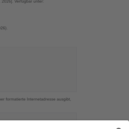
. 2026]. Verfügbar unter:
26).
er formatierte Internetadresse ausgibt,