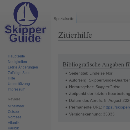
Spezialseite
Zitierhilfe
Hauptseite
Zur
Zur
Neuigkeiten
Bibliografische Angaben f
Navigation
Suche
Letzte Änderungen
springen
springen
Zufällige Seite
Seitentitel: Lindelse Nor
Hilfe
Autor(en): SkipperGuide-Bearbei
Unterstützung
Herausgeber:
SkipperGuide
.
Impressum
Zeitpunkt der letzten Bearbeitu
Reviere
Datum des Abrufs: 8. August 20
Mittelmeer
Permanente URL:
https://skipp
Ostsee
Versionskennung: 35333
Nordsee
Atlantik
Karibik