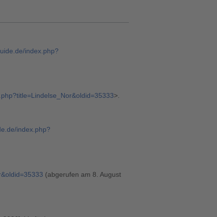
guide.de/index.php?
x.php?title=Lindelse_Nor&oldid=35333
>.
ide.de/index.php?
or&oldid=35333
(abgerufen am 8. August