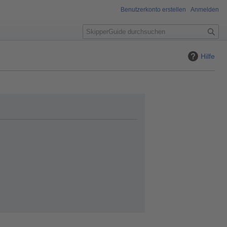
Benutzerkonto erstellen
Anmelden
S
u
c
Hilfe
h
e