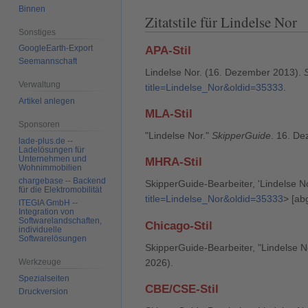
Binnen
Zitatstile für Lindelse Nor
Sonstiges
GoogleEarth-Export
APA-Stil
Seemannschaft
Lindelse Nor. (16. Dezember 2013).
Verwaltung
title=Lindelse_Nor&oldid=35333
.
Artikel anlegen
MLA-Stil
Sponsoren
"Lindelse Nor."
SkipperGuide
. 16. De
lade-plus.de --
Ladelösungen für
Unternehmen und
MHRA-Stil
Wohnimmobilien
chargebase -- Backend
SkipperGuide-Bearbeiter, 'Lindelse N
für die Elektromobilität
title=Lindelse_Nor&oldid=35333
> [ab
ITEGIA GmbH --
Integration von
Softwarelandschaften,
Chicago-Stil
individuelle
Softwarelösungen
SkipperGuide-Bearbeiter, "Lindelse N
2026).
Werkzeuge
Spezialseiten
CBE/CSE-Stil
Druckversion