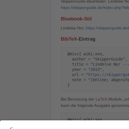
SkipperGuide-Bearbeiter. Lindelse Nor
https://skipperguide.de/index.php?ti
Bluebook-Stil
Lindelse Nor,
https://skipperguide.d
BibTeX
-Eintrag
 @misc{ wiki:xxx,

   author = "SkipperGuide",

   title = "Lindelse Nor --- SkipperGuide{,} ",

   year = "2013",

   url = "
https://skippergu
   note = "[Online; abgerufen am 8. August 2026]"

Bei Benutzung der
LaTeX
-Moduls „url
kann die folgende Ausgabe genomm
 @misc{ wiki:xxx,

   author = "SkipperGuide",
