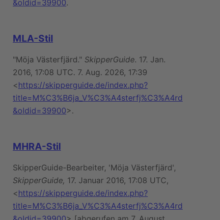
&oldid=39900
.
MLA-Stil
"Möja Västerfjärd."
SkipperGuide
. 17. Jan.
2016, 17:08 UTC. 7. Aug. 2026, 17:39
<
https://skipperguide.de/index.php?
title=M%C3%B6ja_V%C3%A4sterfj%C3%A4rd
&oldid=39900
>.
MHRA-Stil
SkipperGuide-Bearbeiter, 'Möja Västerfjärd',
SkipperGuide,
17. Januar 2016, 17:08 UTC,
<
https://skipperguide.de/index.php?
title=M%C3%B6ja_V%C3%A4sterfj%C3%A4rd
&oldid=39900
> [abgerufen am 7. August