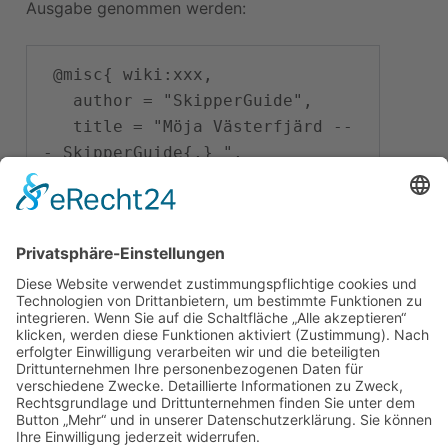
Ausgabe genommen werden:
 @misc{ wiki:xxx,

   author = "SkipperGuide",

   title = "Möja Västerfjärd --
- SkipperGuide{,} ",

   year = "2016",

   url = 
"
\url{
https://skipperguide.de/i
ndex.php?
title=M%C3%B6ja_V%C3%A4sterfj%C
3%A4rd&oldid=39900
}
",

   note = "[Online; abgerufen 
am 7. August 2026]"
