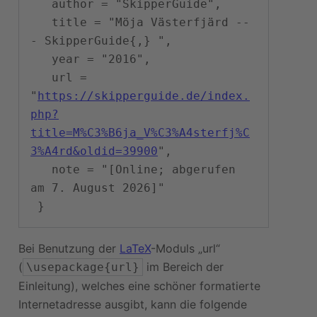
   author = "SkipperGuide",

   title = "Möja Västerfjärd --
- SkipperGuide{,} ",

   year = "2016",

   url = 
"
https://skipperguide.de/index.
php?
title=M%C3%B6ja_V%C3%A4sterfj%C
3%A4rd&oldid=39900
",

   note = "[Online; abgerufen 
am 7. August 2026]"

Bei Benutzung der
LaTeX
-Moduls „url“
(
im Bereich der
\usepackage{url}
Einleitung), welches eine schöner formatierte
Internetadresse ausgibt, kann die folgende