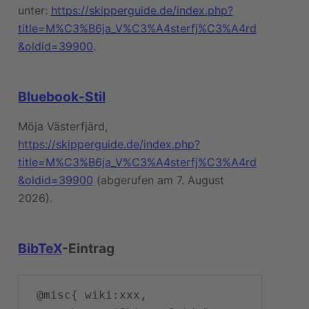
unter:
https://skipperguide.de/index.php?
title=M%C3%B6ja_V%C3%A4sterfj%C3%A4rd
&oldid=39900
.
Bluebook-Stil
Möja Västerfjärd,
https://skipperguide.de/index.php?
title=M%C3%B6ja_V%C3%A4sterfj%C3%A4rd
&oldid=39900
(abgerufen am 7. August
2026).
BibTeX
-Eintrag
 @misc{ wiki:xxx,
