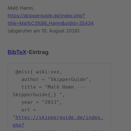
Malö Hamn,
https://skipperguide.de/index.php?
title=Mal%C3%B6_Hamn&oldid=35434
(abgerufen am 10. August 2026).
BibTeX
-Eintrag
 @misc{ wiki:xxx,

   author = "SkipperGuide",

   title = "Malö Hamn --- 
SkipperGuide{,} ",

   year = "2013",

   url = 
"
https://skipperguide.de/index.
php?