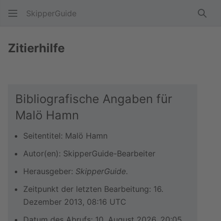
SkipperGuide
Such
Zitierhilfe
Bibliografische Angaben für
Malö Hamn
Seitentitel: Malö Hamn
Autor(en): SkipperGuide-Bearbeiter
Herausgeber:
SkipperGuide
.
Zeitpunkt der letzten Bearbeitung: 16.
Dezember 2013, 08:16 UTC
Datum des Abrufs: 10. August 2026, 20:05