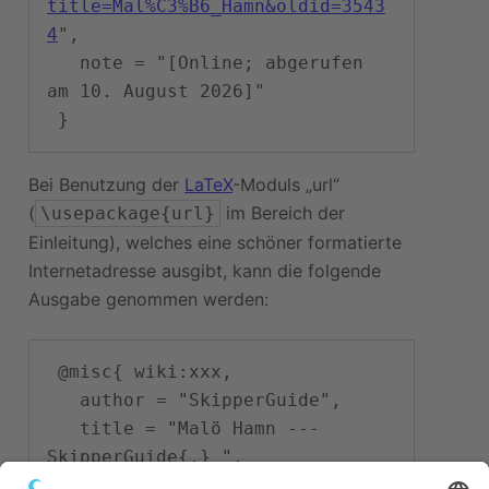
title=Mal%C3%B6_Hamn&oldid=3543
4
",

   note = "[Online; abgerufen 
am 10. August 2026]"

Bei Benutzung der
LaTeX
-Moduls „url“
(
im Bereich der
\usepackage{url}
Einleitung), welches eine schöner formatierte
Internetadresse ausgibt, kann die folgende
Ausgabe genommen werden:
 @misc{ wiki:xxx,

   author = "SkipperGuide",

   title = "Malö Hamn --- 
SkipperGuide{,} ",

   year = "2013",
