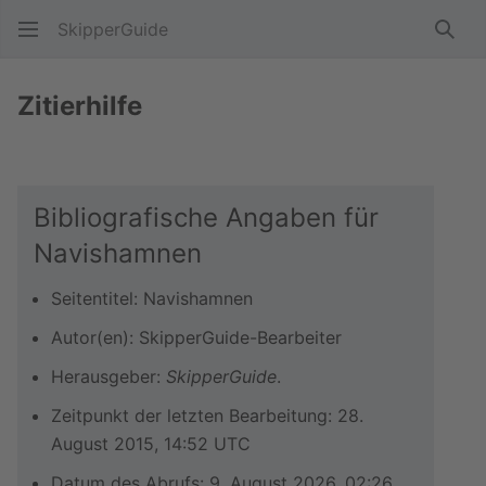
SkipperGuide
Such
Zitierhilfe
Bibliografische Angaben für
Navishamnen
Seitentitel: Navishamnen
Autor(en): SkipperGuide-Bearbeiter
Herausgeber:
SkipperGuide
.
Zeitpunkt der letzten Bearbeitung: 28.
August 2015, 14:52 UTC
Datum des Abrufs: 9. August 2026, 02:26