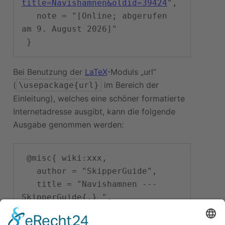
title=Navishamnen&oldid=39424
",

   note = "[Online; abgerufen 
am 9. August 2026]"

Bei Benutzung der
LaTeX
-Moduls „url“
(
im Bereich der
\usepackage{url}
Einleitung), welches eine schöner formatierte
Internetadresse ausgibt, kann die folgende
Ausgabe genommen werden:
 @misc{ wiki:xxx,

   author = "SkipperGuide",

   title = "Navishamnen --- 
SkipperGuide{,} ",

   year = "2015",

   url = 