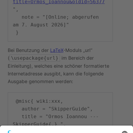
title=Ormos_Ioannou&oldid=56377
",

   note = "[Online; abgerufen 
am 7. August 2026]"

Bei Benutzung der
LaTeX
-Moduls „url“
(
im Bereich der
\usepackage{url}
Einleitung), welches eine schöner formatierte
Internetadresse ausgibt, kann die folgende
Ausgabe genommen werden:
 @misc{ wiki:xxx,

   author = "SkipperGuide",

   title = "Ormos Ioannou --- 
SkipperGuide{,} ",

   year = "2026",
