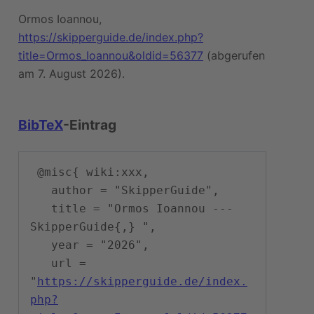
Ormos Ioannou,
https://skipperguide.de/index.php?
title=Ormos_Ioannou&oldid=56377
(abgerufen
am 7. August 2026).
BibTeX
-Eintrag
 @misc{ wiki:xxx,

   author = "SkipperGuide",

   title = "Ormos Ioannou --- 
SkipperGuide{,} ",

   year = "2026",

   url = 
"
https://skipperguide.de/index.
php?