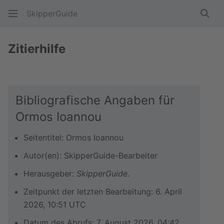
SkipperGuide
Such
Zitierhilfe
Bibliografische Angaben für
Ormos Ioannou
Seitentitel: Ormos Ioannou
Autor(en): SkipperGuide-Bearbeiter
Herausgeber:
SkipperGuide
.
Zeitpunkt der letzten Bearbeitung: 6. April
2026, 10:51 UTC
Datum des Abrufs: 7. August 2026, 04:42