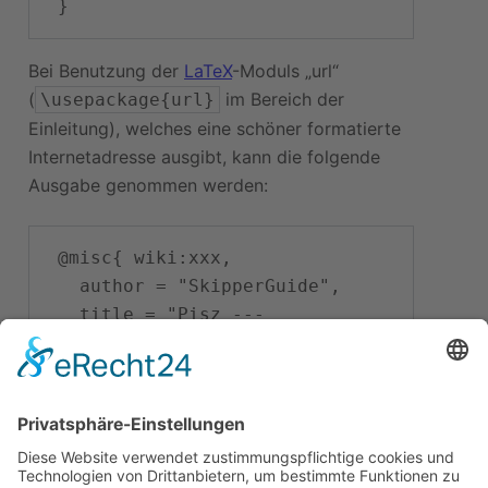
Bei Benutzung der
LaTeX
-Moduls „url“
(
im Bereich der
\usepackage{url}
Einleitung), welches eine schöner formatierte
Internetadresse ausgibt, kann die folgende
Ausgabe genommen werden:
 @misc{ wiki:xxx,

   author = "SkipperGuide",

   title = "Pisz --- 
SkipperGuide{,} ",

   year = "2012",

   url = 
"
\url{
https://skipperguide.de/i
ndex.php?
title=Pisz&oldid=26759
}
",
