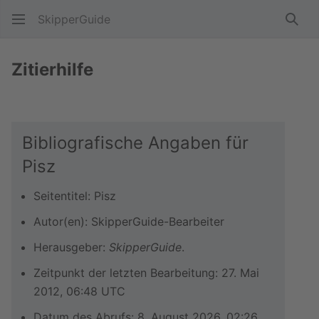
SkipperGuide
Such
Zitierhilfe
Bibliografische Angaben für
Pisz
Seitentitel: Pisz
Autor(en): SkipperGuide-Bearbeiter
Herausgeber:
SkipperGuide
.
Zeitpunkt der letzten Bearbeitung: 27. Mai
2012, 06:48 UTC
Datum des Abrufs: 8. August 2026, 02:26