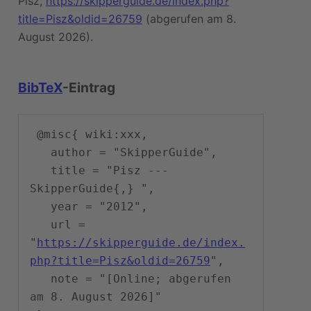
Pisz,
https://skipperguide.de/index.php?
title=Pisz&oldid=26759
(abgerufen am 8.
August 2026).
BibTeX
-Eintrag
 @misc{ wiki:xxx,

   author = "SkipperGuide",

   title = "Pisz --- 
SkipperGuide{,} ",

   year = "2012",

   url = 
"
https://skipperguide.de/index.
php?title=Pisz&oldid=26759
",

   note = "[Online; abgerufen 
am 8. August 2026]"
