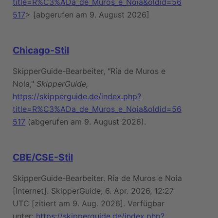
title=R%C3%ADa_de_Muros_e_Noia&oldid=56
517
> [abgerufen am 9. August 2026]
Chicago-Stil
SkipperGuide-Bearbeiter, "Ría de Muros e
Noia,"
SkipperGuide,
https://skipperguide.de/index.php?
title=R%C3%ADa_de_Muros_e_Noia&oldid=56
517
(abgerufen am 9. August 2026).
CBE/CSE-Stil
SkipperGuide-Bearbeiter. Ría de Muros e Noia
[Internet]. SkipperGuide; 6. Apr. 2026, 12:27
UTC [zitiert am 9. Aug. 2026]. Verfügbar
unter:
https://skipperguide.de/index.php?