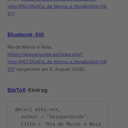
title=R%C3%ADa_de_Muros_e_Noia&oldid=56
517
.
Bluebook-Stil
Ría de Muros e Noia,
https://skipperguide.de/index.php?
title=R%C3%ADa_de_Muros_e_Noia&oldid=56
517
(abgerufen am 9. August 2026).
BibTeX
-Eintrag
 @misc{ wiki:xxx,

   author = "SkipperGuide",

   title = "Ría de Muros e Noia 