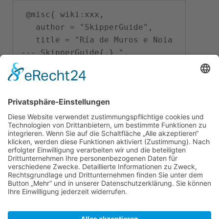
 @misc{ wiki:xxx,

   author = "SkipperGuide",

   title = "Ría de Muros e Noia 
--- SkipperGuide{,} ",

   year = "2026",

   url = 
"
\url{
https://skipperguide.de/i
ndex.php?
title=R%C3%ADa_de_Muros_e_Noia&
oldid=56517
}
",

   note = "[Online; abgerufen 
am 9. August 2026]"
