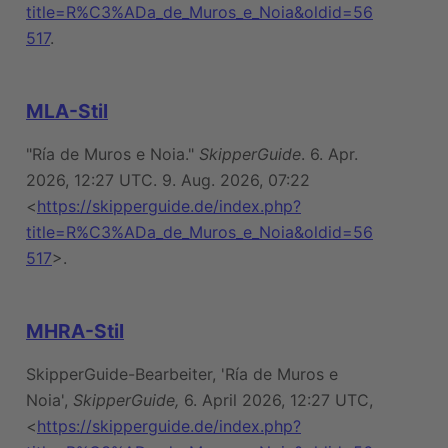
title=R%C3%ADa_de_Muros_e_Noia&oldid=56
517
.
MLA-Stil
"Ría de Muros e Noia."
SkipperGuide
. 6. Apr.
2026, 12:27 UTC. 9. Aug. 2026, 07:22
<
https://skipperguide.de/index.php?
title=R%C3%ADa_de_Muros_e_Noia&oldid=56
517
>.
MHRA-Stil
SkipperGuide-Bearbeiter, 'Ría de Muros e
Noia',
SkipperGuide,
6. April 2026, 12:27 UTC,
<
https://skipperguide.de/index.php?