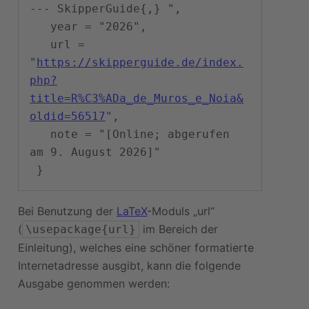
--- SkipperGuide{,} ",

   year = "2026",

   url = 
"
https://skipperguide.de/index.
php?
title=R%C3%ADa_de_Muros_e_Noia&
oldid=56517
",

   note = "[Online; abgerufen 
am 9. August 2026]"

Bei Benutzung der
LaTeX
-Moduls „url“
(
im Bereich der
\usepackage{url}
Einleitung), welches eine schöner formatierte
Internetadresse ausgibt, kann die folgende
Ausgabe genommen werden: