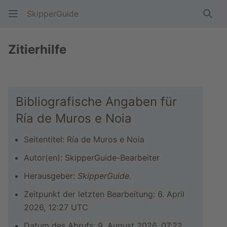
SkipperGuide
Such
Zitierhilfe
Bibliografische Angaben für
Ría de Muros e Noia
Seitentitel: Ría de Muros e Noia
Autor(en): SkipperGuide-Bearbeiter
Herausgeber:
SkipperGuide
.
Zeitpunkt der letzten Bearbeitung: 6. April
2026, 12:27 UTC
Datum des Abrufs: 9. August 2026, 07:22