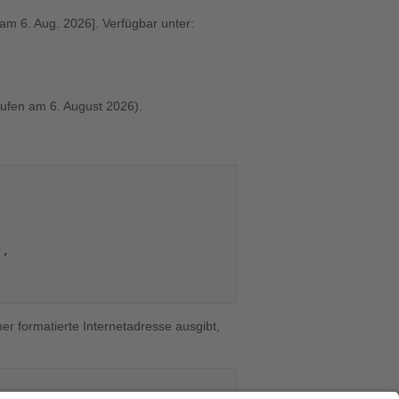
 am 6. Aug. 2026]. Verfügbar unter:
ufen am 6. August 2026).
,

er formatierte Internetadresse ausgibt,