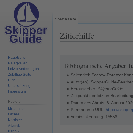
Spezialseite
Zitierhilfe
Hauptseite
Zur
Zur
Neuigkeiten
Bibliografische Angaben f
Navigation
Suche
Letzte Änderungen
springen
springen
Zufällige Seite
Seitentitel: Sacrow-Paretzer Kan
Hilfe
Autor(en): SkipperGuide-Bearbei
Unterstützung
Herausgeber:
SkipperGuide
.
Impressum
Zeitpunkt der letzten Bearbeitu
Reviere
Datum des Abrufs: 6. August 20
Mittelmeer
Permanente URL:
https://skipp
Ostsee
Versionskennung: 15556
Nordsee
Atlantik
Karibik