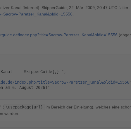
zer Kanal [Internet]. SkipperGuide; 22. Mär. 2009, 20:47 UTC [zitiert
itle=Sacrow-Paretzer_Kanal&oldid=15556
.
perguide.de/index.php?title=Sacrow-Paretzer_Kanal&oldid=15556
(abger
ide.de/index.php?title=Sacrow-Paretzer_Kanal&oldid=15556
"
“ (
\usepackage{url}
im Bereich der Einleitung), welches eine schön
en werden: