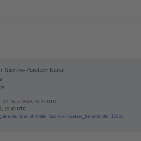
ür Sacrow-Paretzer Kanal
al
ter
ng: 22. März 2009, 20:47 UTC
26, 19:45 UTC
erguide.de/index.php?title=Sacrow-Paretzer_Kanal&oldid=15556