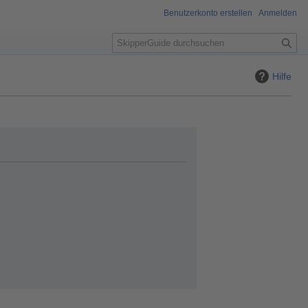
Benutzerkonto erstellen
Anmelden
S
u
c
Hilfe
h
e