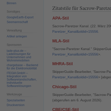
Binnen
Zitatstile für Sacrow-Paretz
Sonstiges
GoogleEarth-Export
APA-Stil
Seemannschaft
Sacrow-Paretzer Kanal. (22. März 20
Verwaltung
Paretzer_Kanal&oldid=15556
.
Artikel anlegen
MLA-Stil
Sponsoren
"Sacrow-Paretzer Kanal."
SkipperGui
lade-plus.de --
Ladelösungen für
Paretzer_Kanal&oldid=15556
>.
Unternehmen und
Wohnimmobilien
MHRA-Stil
chargebase -- Backend
für die Elektromobilität
SkipperGuide-Bearbeiter, 'Sacrow-Pa
ITEGIA GmbH --
Integration von
Paretzer_Kanal&oldid=15556
> [abge
Softwarelandschaften,
individuelle
Softwarelösungen
Chicago-Stil
SkipperGuide-Bearbeiter, "Sacrow-Pa
Werkzeuge
(abgerufen am 6. August 2026).
Spezialseiten
Druckversion
CBE/CSE-Stil