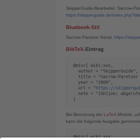
SkipperGuide-Bearbeiter. Sacrow-Paret
https://skipperguide.de/index.php?t
Bluebook-Stil
Sacrow-Paretzer Kanal,
https://skip
BibTeX
-Eintrag
 @misc{ wiki:xxx,

   author = "SkipperGuide",

   title = "Sacrow-Paretzer Kanal --- SkipperGuide{,} ",

   year = "2009",

   url = "
https://skippergu
   note = "[Online; abgerufen am 6. August 2026]"

Bei Benutzung der
LaTeX
-Moduls „url
kann die folgende Ausgabe genomm
 @misc{ wiki:xxx,
