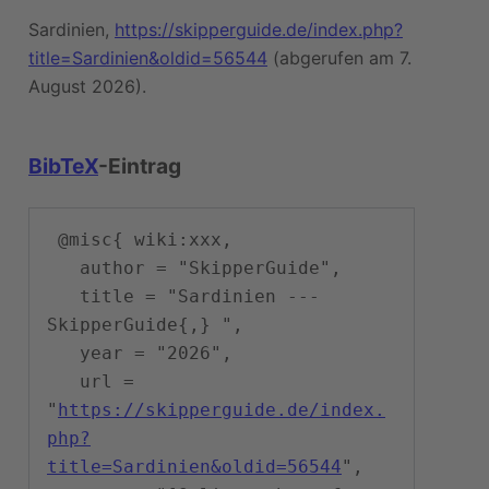
Sardinien,
https://skipperguide.de/index.php?
title=Sardinien&oldid=56544
(abgerufen am 7.
August 2026).
BibTeX
-Eintrag
 @misc{ wiki:xxx,

   author = "SkipperGuide",

   title = "Sardinien --- 
SkipperGuide{,} ",

   year = "2026",

   url = 
"
https://skipperguide.de/index.
php?
title=Sardinien&oldid=56544
",
