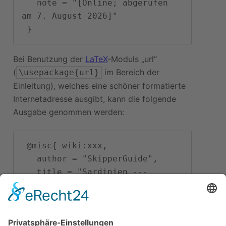
   note = "[Online; abgerufen 
am 7. August 2026]"

Bei Benutzung der
LaTeX
-Moduls „url“
(
im Bereich der
\usepackage{url}
Einleitung), welches eine schöner formatierte
Internetadresse ausgibt, kann die folgende
Ausgabe genommen werden:
 @misc{ wiki:xxx,

   author = "SkipperGuide",

   title = "Sardinien --- 
SkipperGuide{,} ",

   year = "2026",

   url = 
"
\url{
https://skipperguide.de/i