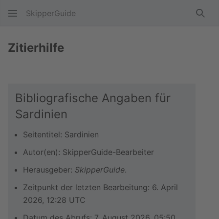
SkipperGuide
Such
Zitierhilfe
Bibliografische Angaben für
Sardinien
Seitentitel: Sardinien
Autor(en): SkipperGuide-Bearbeiter
Herausgeber:
SkipperGuide
.
Zeitpunkt der letzten Bearbeitung: 6. April
2026, 12:28 UTC
Datum des Abrufs: 7. August 2026, 05:50