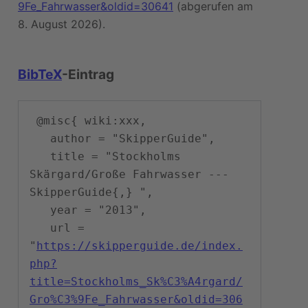
9Fe_Fahrwasser&oldid=30641
(abgerufen am
8. August 2026).
BibTeX
-Eintrag
 @misc{ wiki:xxx,

   author = "SkipperGuide",

   title = "Stockholms 
Skärgard/Große Fahrwasser --- 
SkipperGuide{,} ",

   year = "2013",

   url = 
"
https://skipperguide.de/index.
php?
title=Stockholms_Sk%C3%A4rgard/
Gro%C3%9Fe_Fahrwasser&oldid=306