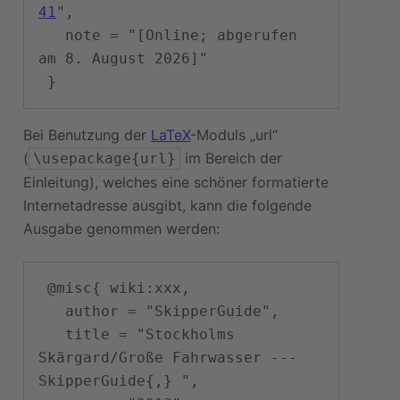
41
",

   note = "[Online; abgerufen 
am 8. August 2026]"

Bei Benutzung der
LaTeX
-Moduls „url“
(
im Bereich der
\usepackage{url}
Einleitung), welches eine schöner formatierte
Internetadresse ausgibt, kann die folgende
Ausgabe genommen werden:
 @misc{ wiki:xxx,

   author = "SkipperGuide",

   title = "Stockholms 
Skärgard/Große Fahrwasser --- 
SkipperGuide{,} ",
