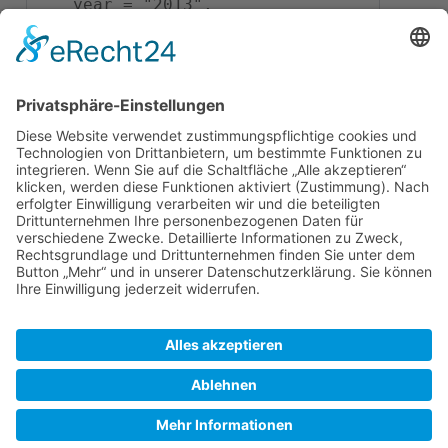
   year = "2013",

   url = 
"
\url{
https://skipperguide.de/i
ndex.php?
title=Stockholms_Sk%C3%A4rgard/
Gro%C3%9Fe_Fahrwasser&oldid=306
41
}
",

   note = "[Online; abgerufen 
am 8. August 2026]"

SkipperGuide