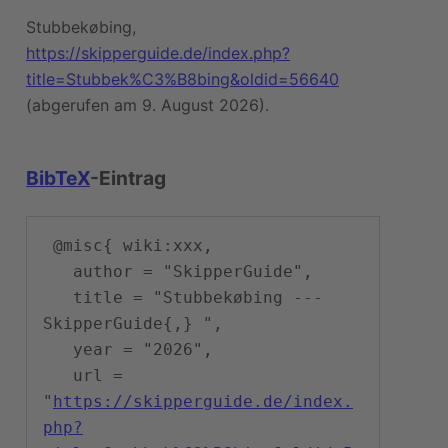
Stubbekøbing,
https://skipperguide.de/index.php?
title=Stubbek%C3%B8bing&oldid=56640
(abgerufen am 9. August 2026).
BibTeX
-Eintrag
 @misc{ wiki:xxx,

   author = "SkipperGuide",

   title = "Stubbekøbing --- 
SkipperGuide{,} ",

   year = "2026",

   url = 
"
https://skipperguide.de/index.
php?