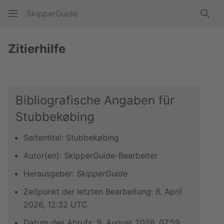
SkipperGuide
Such
Zitierhilfe
Bibliografische Angaben für
Stubbekøbing
Seitentitel: Stubbekøbing
Autor(en): SkipperGuide-Bearbeiter
Herausgeber:
SkipperGuide
.
Zeitpunkt der letzten Bearbeitung: 6. April
2026, 12:32 UTC
Datum des Abrufs: 9. August 2026, 07:59