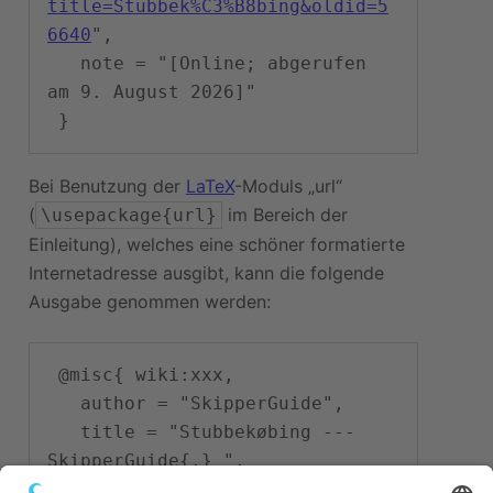
title=Stubbek%C3%B8bing&oldid=5
6640
",

   note = "[Online; abgerufen 
am 9. August 2026]"

Bei Benutzung der
LaTeX
-Moduls „url“
(
im Bereich der
\usepackage{url}
Einleitung), welches eine schöner formatierte
Internetadresse ausgibt, kann die folgende
Ausgabe genommen werden:
 @misc{ wiki:xxx,

   author = "SkipperGuide",

   title = "Stubbekøbing --- 
SkipperGuide{,} ",

   year = "2026",
