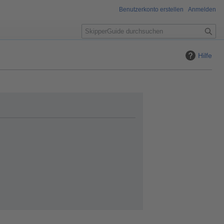
Benutzerkonto erstellen
Anmelden
S
u
c
Hilfe
h
e