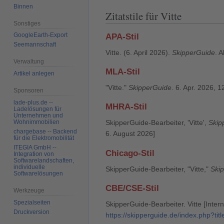
Binnen
Zitatstile für Vitte
Sonstiges
GoogleEarth-Export
APA-Stil
Seemannschaft
Vitte. (6. April 2026).
SkipperGuide
. 
Verwaltung
MLA-Stil
Artikel anlegen
"Vitte."
SkipperGuide
. 6. Apr. 2026, 
Sponsoren
lade-plus.de --
MHRA-Stil
Ladelösungen für
Unternehmen und
Wohnimmobilien
SkipperGuide-Bearbeiter, 'Vitte',
Skip
chargebase -- Backend
6. August 2026]
für die Elektromobilität
ITEGIA GmbH --
Chicago-Stil
Integration von
Softwarelandschaften,
individuelle
SkipperGuide-Bearbeiter, "Vitte,"
Ski
Softwarelösungen
CBE/CSE-Stil
Werkzeuge
Spezialseiten
SkipperGuide-Bearbeiter. Vitte [Intern
Druckversion
https://skipperguide.de/index.php?tit