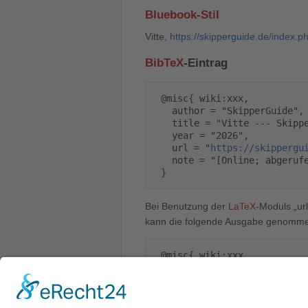
Bluebook-Stil
Vitte,
https://skipperguide.de/index.p
BibTeX
-Eintrag
 @misc{ wiki:xxx,

   author = "SkipperGuide",

   title = "Vitte --- SkipperGuide{,} ",

   year = "2026",

   url = "
https://skippergu
   note = "[Online; abgerufen am 6. August 2026]"

Bei Benutzung der
LaTeX
-Moduls „url
kann die folgende Ausgabe genomm
 @misc{ wiki:xxx,

   author = "SkipperGuide",

   title = "Vitte --- SkipperGuide{,} ",

   year = "2026",

   url = "
\url{
https://skip