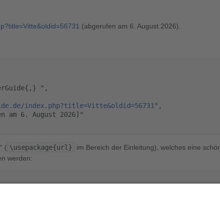
hp?title=Vitte&oldid=56731
(abgerufen am 6. August 2026).
ide.de/index.php?title=Vitte&oldid=56731
",

“ (
\usepackage{url}
im Bereich der Einleitung), welches eine schön
en werden:
perguide.de/index.php?title=Vitte&oldid=56731
}
",
