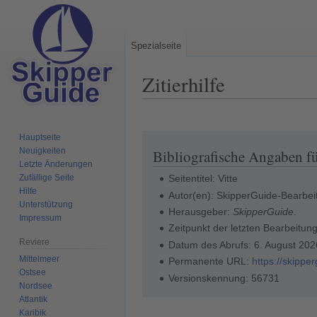
Spezialseite
Zitierhilfe
Hauptseite
Zur
Zur
Neuigkeiten
Bibliografische Angaben fü
Navigation
Suche
Letzte Änderungen
springen
springen
Zufällige Seite
Seitentitel: Vitte
Hilfe
Autor(en): SkipperGuide-Bearbei
Unterstützung
Herausgeber:
SkipperGuide
.
Impressum
Zeitpunkt der letzten Bearbeitun
Reviere
Datum des Abrufs: 6. August 20
Mittelmeer
Permanente URL:
https://skippe
Ostsee
Versionskennung: 56731
Nordsee
Atlantik
Karibik