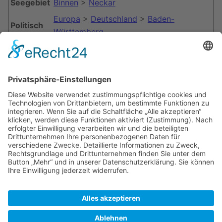
Seegebiet
Binnen
>
Neckar
Europa
>
Deutschland
>
Baden-
Politisch
Württemberg
Koordinaten:
49.4110° N, 8.6896° E
Sportboothafen Heidelberg (km 23.8 -
24.5)
Zuletzt bearbeitet vor 11 Jahren
von
79.250.116.89
Autoren:
GeorgHD
,
Hbachmann
,
Peter