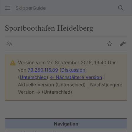
SkipperGuide
Such
Sportboothafen Heidelberg
Sprache
Beobacht
Quel
Version vom 27. September 2015, 13:40 Uhr
von
79.250.116.89
(
Diskussion
)
(
Unterschied
)
← Nächstältere Version
|
Aktuelle Version (Unterschied) | Nächstjüngere
Version → (Unterschied)
Navigation