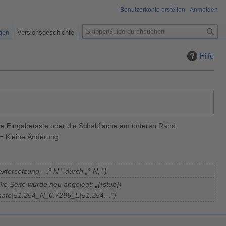
Benutzerkonto erstellen
Anmelden
S
igen
Versionsgeschichte
u
c
Hilfe
h
e
ie Eingabetaste oder die Schaltfläche am unteren Rand.
= Kleine Änderung
xtersetzung - „° N “ durch „° N, “
Die Seite wurde neu angelegt: „{{stub}}
dinate|51.254_N_6.7295_E|51.254…“