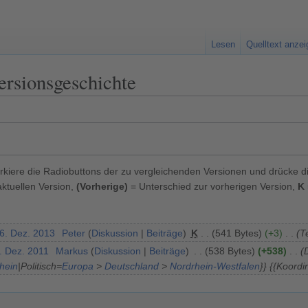
Lesen
Quelltext anze
ersionsgeschichte
kiere die Radiobuttons der zu vergleichenden Versionen und drücke d
ktuellen Version,
(Vorherige)
= Unterschied zur vorherigen Version,
K
16. Dez. 2013
Peter
Diskussion
Beiträge
K
541 Bytes
+3
Te
. Dez. 2011
Markus
Diskussion
Beiträge
538 Bytes
+538
hein
|Politisch=
Europa
>
Deutschland
>
Nordrhein-Westfalen
}} {{Koor