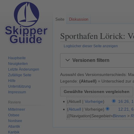
Seite
Diskussion
Sporthafen Lörick: V
Logbücher dieser Seite anzeigen
Zur
Zur
Hauptseite
Versionen filtern
Navigation
Suche
Neuigkeiten
springen
springen
Letzte Änderungen
Auswahl des Versionsunterschieds: Mar
Zufällige Seite
Legende:
(Aktuell)
= Unterschied zur a
Hilfe
Unterstützung
Impressum
Aktuell
Vorherige
16:26, 
1
Reviere
6
Aktuell
Vorherige
12:21, 6
Mittelmeer
6
.
Ostsee
{{Navigation|Seegebiet=
Binnen
>
R
.
Nordsee
D
D
Atlantik
e
e
Karibik