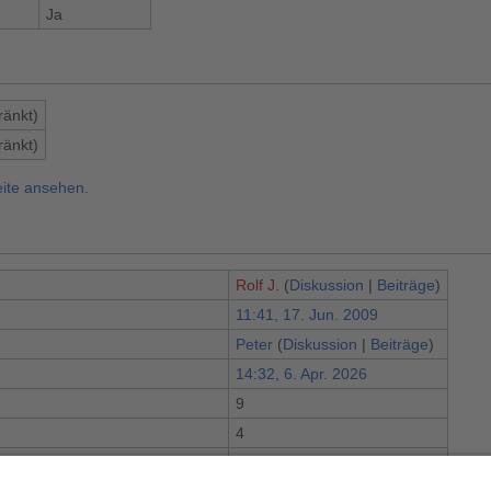
Ja
ränkt)
ränkt)
eite ansehen.
Rolf J.
(
Diskussion
|
Beiträge
)
11:41, 17. Jun. 2009
Peter
(
Diskussion
|
Beiträge
)
14:32, 6. Apr. 2026
9
n
4
tungen (in den letzten 90 Tagen)
0