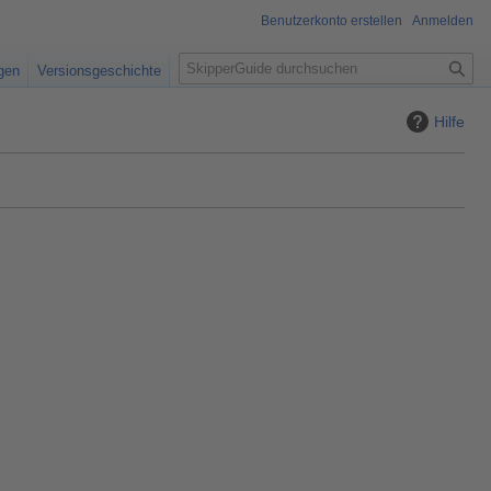
Benutzerkonto erstellen
Anmelden
S
igen
Versionsgeschichte
u
c
Hilfe
h
e