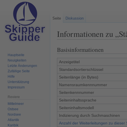
Seite
Diskussion
Informationen zu „St
Basisinformationen
Zur
Zur
Navigation
Suche
Hauptseite
Neuigkeiten
springen
springen
Anzeigetitel
Letzte Änderungen
Standardsortierschlüssel
Zufällige Seite
Hilfe
Seitenlänge (in Bytes)
Unterstützung
Namensraumkennnummer
Impressum
Seitenkennnummer
Reviere
Seiteninhaltssprache
Mittelmeer
Seiteninhaltsmodell
Ostsee
Nordsee
Indizierung durch Suchmaschinen
Atlantik
Anzahl der Weiterleitungen zu dieser 
Karibik