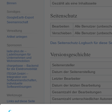
Gezählt als eine Inhaltsseite
Binnen
Sonstiges
Seitenschutz
GoogleEarth-Export
Seemannschaft
Bearbeiten
Alle Benutzer (unbesch
Verwaltung
Verschieben
Alle Benutzer (unbesch
Artikel anlegen
Das Seitenschutz-Logbuch für diese S
Sponsoren
lade-plus.de --
Versionsgeschichte
Ladelösungen für
Unternehmen und
Wohnimmobilien
Seitenersteller
chargebase -- Backend
für die Elektromobilität
Datum der Seitenerstellung
ITEGIA GmbH --
Integration von
Letzter Bearbeiter
Softwarelandschaften,
individuelle
Datum der letzten Bearbeitung
Softwarelösungen
Gesamtzahl der Bearbeitungen
Werkzeuge
Gesamtzahl unterschiedlicher Autore
Links auf diese Seite
Anzahl der kürzlich erfolgten Bearbei
Änderungen an
verlinkten Seiten