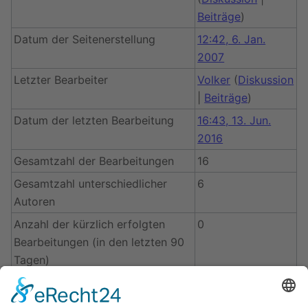
Beiträge
)
Datum der Seitenerstellung
12:42, 6. Jan.
2007
Letzter Bearbeiter
Volker
(
Diskussion
|
Beiträge
)
Datum der letzten Bearbeitung
16:43, 13. Jun.
2016
Gesamtzahl der Bearbeitungen
16
Gesamtzahl unterschiedlicher
6
Autoren
Anzahl der kürzlich erfolgten
0
Bearbeitungen (in den letzten 90
Tagen)
Anzahl unterschiedlicher Autoren
0
der kürzlich erfolgten