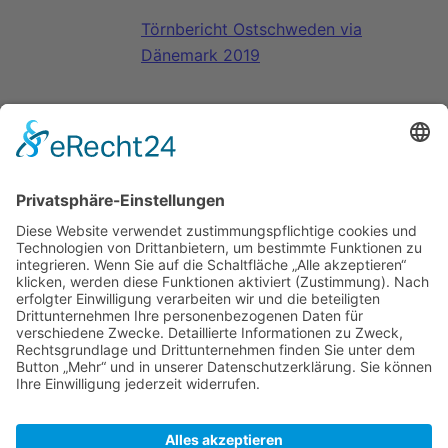
Törnbericht Ostschweden via
Dänemark 2019
Weblinks
https://www.oland.se/sv/stora-ror-
gasthamn
Website des
Gasthafens
Zuletzt bearbeitet vor 2 Jahren
von
Hcm2203
Autoren:
Hcm2203
,
M Dietrich
,
NORDWEST III
,
Peter
,
Rumpf