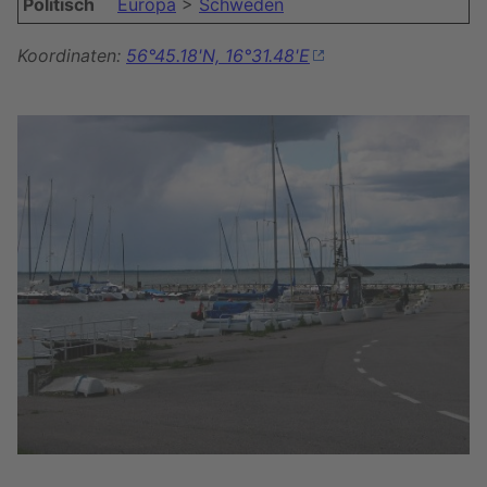
Politisch
Europa
>
Schweden
Koordinaten:
56°45.18'N, 16°31.48'E