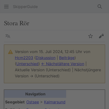
SkipperGuide
Such
Stora Rör
Sprache
Beobacht
Quel
Version vom 15. Juli 2024, 12:45 Uhr von
Hcm2203
(
Diskussion
|
Beiträge
)
(
Unterschied
)
← Nächstältere Version
|
Aktuelle Version (Unterschied) | Nächstjüngere
Version → (Unterschied)
Navigation
Seegebiet
Ostsee
>
Kalmarsund