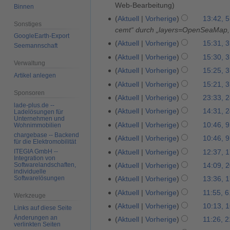
i
u
Web-Bearbeitung
Binnen
l
n
Aktuell
Vorherige
13:42, 5
5
2
Sonstiges
i
cemt“ durch „layers=OpenSeaMap
.
0
GoogleEarth-Export
2
J
Aktuell
Vorherige
15:31, 3
3
Seemannschaft
2
0
u
1
Aktuell
Vorherige
15:30, 3
6
2
Verwaltung
l
.
Aktuell
Vorherige
15:25, 3
4
Artikel anlegen
i
O
Aktuell
Vorherige
15:21, 3
2
k
Sponsoren
Aktuell
Vorherige
23:33, 
2
0
t
lade-plus.de --
8
2
Aktuell
Vorherige
14:31, 
2
o
Ladelösungen für
Unternehmen und
.
3
4
b
Aktuell
Vorherige
10:46, 9
9
Wohnimmobilien
S
.
e
chargebase -- Backend
.
Aktuell
Vorherige
10:46, 9
für die Elektromobilität
e
S
r
N
Aktuell
Vorherige
12:37, 
ITEGIA GmbH --
1
p
e
2
Integration von
o
K
7
Aktuell
Vorherige
14:09, 2
Softwarelandschaften,
2
t
p
0
v
individuelle
e
.
0
e
Softwarelösungen
Aktuell
Vorherige
13:36, 1
1
t
2
e
i
M
.
m
K
7
e
1
Aktuell
Vorherige
11:55, 6
6
m
Werkzeuge
n
ä
O
b
e
.
m
K
.
b
Aktuell
Vorherige
10:13, 
1
e
Links auf diese Seite
r
k
e
i
A
b
e
A
e
Änderungen an
6
B
Aktuell
Vorherige
11:26, 2
2
z
t
r
n
verlinkten Seiten
p
e
i
p
r
.