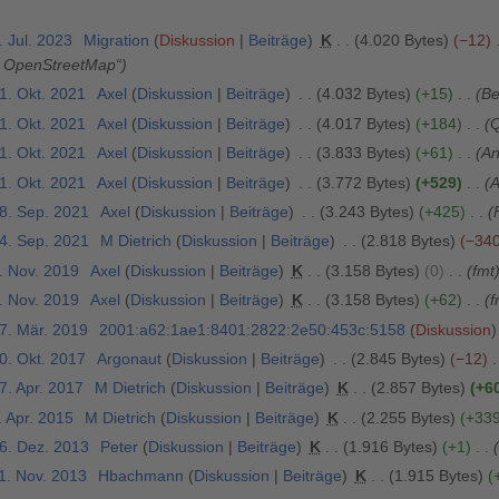
. Jul. 2023
Migration
Diskussion
Beiträge
K
4.020 Bytes
−12
, OpenStreetMap“
1. Okt. 2021
Axel
Diskussion
Beiträge
4.032 Bytes
+15
Be
1. Okt. 2021
Axel
Diskussion
Beiträge
4.017 Bytes
+184
Q
1. Okt. 2021
Axel
Diskussion
Beiträge
3.833 Bytes
+61
An
1. Okt. 2021
Axel
Diskussion
Beiträge
3.772 Bytes
+529
A
28. Sep. 2021
Axel
Diskussion
Beiträge
3.243 Bytes
+425
24. Sep. 2021
M Dietrich
Diskussion
Beiträge
2.818 Bytes
−34
. Nov. 2019
Axel
Diskussion
Beiträge
K
3.158 Bytes
0
fmt
. Nov. 2019
Axel
Diskussion
Beiträge
K
3.158 Bytes
+62
f
17. Mär. 2019
2001:a62:1ae1:8401:2822:2e50:453c:5158
Diskussion
0. Okt. 2017
Argonaut
Diskussion
Beiträge
2.845 Bytes
−12
7. Apr. 2017
M Dietrich
Diskussion
Beiträge
K
2.857 Bytes
+6
. Apr. 2015
M Dietrich
Diskussion
Beiträge
K
2.255 Bytes
+33
16. Dez. 2013
Peter
Diskussion
Beiträge
K
1.916 Bytes
+1
1. Nov. 2013
Hbachmann
Diskussion
Beiträge
K
1.915 Bytes