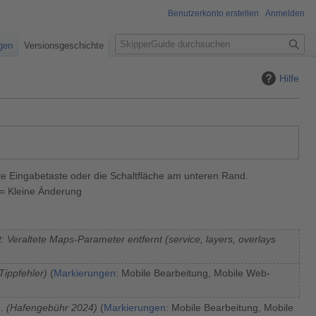
Benutzerkonto erstellen
Anmelden
S
igen
Versionsgeschichte
u
c
Hilfe
h
e
ie Eingabetaste oder die Schaltfläche am unteren Rand.
= Kleine Änderung
: Veraltete Maps-Parameter entfernt (service, layers, overlays
Tippfehler
Markierungen
:
Mobile Bearbeitung
Mobile Web-
Hafengebühr 2024
Markierungen
:
Mobile Bearbeitung
Mobile