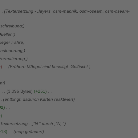
Textersetzung - „layers=osm-mapnik, osm-oseam, osm-oseam-
schreibung;
uellen;
leger Fähre
nsteuerung;
Formatierung;
0
Frühere Mängel sind beseitigt. Gelöscht.
mt
3.096 Bytes
+251
entbingt, dadurch Karten reaktiviert
02
9
Textersetzung - „"N “ durch „"N, “
+18
map geändert