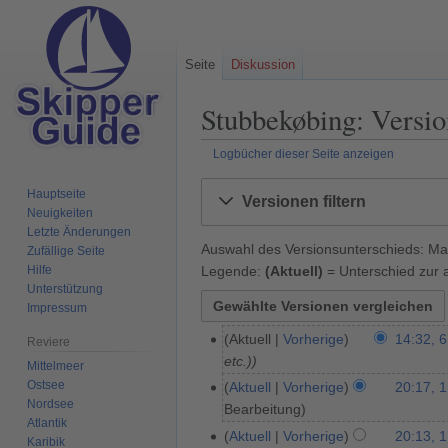
Seite
Diskussion
Stubbekøbing: Versio
Logbücher dieser Seite anzeigen
Zur
Zur
Hauptseite
Versionen filtern
Navigation
Suche
Neuigkeiten
springen
springen
Letzte Änderungen
Auswahl des Versionsunterschieds: Mar
Zufällige Seite
Legende:
(Aktuell)
= Unterschied zur a
Hilfe
Unterstützung
Impressum
Aktuell
Vorherige
14:32, 6
6
Reviere
etc.)
.
Mittelmeer
A
Ostsee
Aktuell
Vorherige
20:17, 1
1
Nordsee
p
Bearbeitung
.
Atlantik
r
J
Aktuell
Vorherige
20:13, 1
Karibik