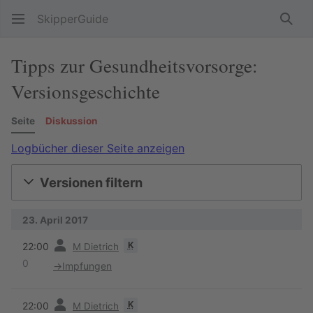
SkipperGuide
Such
Tipps zur Gesundheitsvorsorge:
Versionsgeschichte
Seite
Diskussion
Logbücher dieser Seite anzeigen
Versionen filtern
23. April 2017
Vorherige
K
22:00
M Dietrich
0
→
Impfungen
Vorherige
K
22:00
M Dietrich