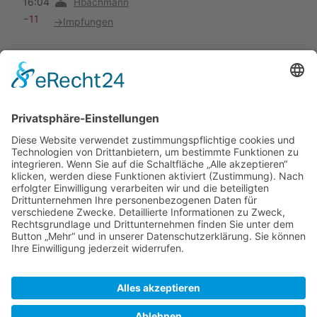
16:04
Hbachmann
−11
→
Impfungen
Vorherige
16:03
Hbachmann
−7
Keine Bearbeitungszusammenfassung
Vorherige
16:00
Hbachmann
+415
Keine Bearbeitungszusammenfassung
14. August 2008
Vorherige
19:25
Hbachmann
+2.858
Die Seite wurde neu angelegt: ==Schutz vor
Verletzungen== Wie bei anderen Arbeitssituationen
auch, sollten sich diejenigen Mitglieder der Crew, die
mit der Ausführung von Manövern betraut sind,...