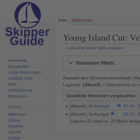
Seite
Diskussion
Young Island Cut: Ve
Logbücher dieser Seite anzeigen
Zur
Zur
Hauptseite
Versionen filtern
Navigation
Suche
Neuigkeiten
springen
springen
Letzte Änderungen
Auswahl des Versionsunterschieds: Mar
Zufällige Seite
Legende:
(Aktuell)
= Unterschied zur a
Hilfe
Unterstützung
Impressum
Aktuell
Vorherige
07:34, 
3
Reviere
0
Aktuell
Vorherige
01:27, 
Mittelmeer
2
.
Ostsee
Lagoon. Es sind ca. 20 Bojen ausg
8
Nordsee
M
.
Atlantik
ä
M
Karibik