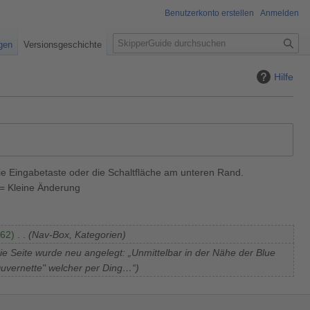
Benutzerkonto erstellen
Anmelden
S
igen
Versionsgeschichte
u
c
Hilfe
h
e
ie Eingabetaste oder die Schaltfläche am unteren Rand.
= Kleine Änderung
62
Nav-Box, Kategorien
ie Seite wurde neu angelegt: „Unmittelbar in der Nähe der Blue
Duvernette" welcher per Ding…“