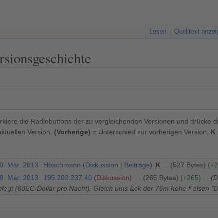
Lesen
Quelltext anze
rsionsgeschichte
kiere die Radiobuttons der zu vergleichenden Versionen und drücke d
ktuellen Version,
(Vorherige)
= Unterschied zur vorherigen Version,
K
30. Mär. 2013
Hbachmann
Diskussion
Beiträge
K
527 Bytes
+2
28. Mär. 2013
195.202.237.40
Diskussion
265 Bytes
+265
D
elegt (60EC-Dollar pro Nacht). Gleich ums Eck der 76m hohe Felsen "