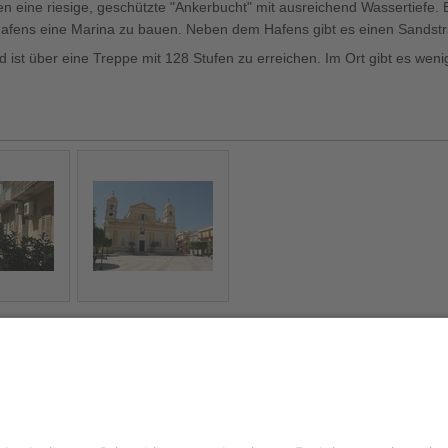
afen eine riesige, geschützte "Ankerbucht" mit ausreichend Wassertiefe. 
 Hafens eine Marina zu bauen. Neben dem Hafens gibt es einen Sandst
nd ist über eine Treppe mit 128 Stufen zu erreichen. Im Ort gibt es wen
rate
Die Kirche von
Balestrate
Mittelmeer