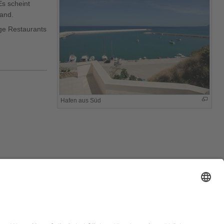
Es scheint
rand.
ige Restaurants
Hafen aus Süd