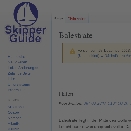
Seite
Diskussion
Balestrate
Version vom 15. Dezember 2013,
(
Unterschied
)
← Nächstältere Ver
Hauptseite
Neuigkeiten
Letzte Änderungen
Zur
Zur
Zufällige Seite
Navigation
Suche
Hilfe
springen
springen
Unterstützung
Impressum
Hafen
Reviere
Koordinaten:
38° 03.28'N, 013° 00.20'
Mittelmeer
Ostsee
Nordsee
Balestrate liegt in der Mitte des Golfs 
Atlantik
Leuchtfeuer etwas anspruchsvoller. Das
Karibik