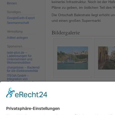
keinerlei Infrastruktur. Noch ist der H
Binnen
Pläne zu geben, im östlichen Teil des
Sonstiges
Die Ortschaft Balestrate liegt erhöht u
GoogleEarth-Export
und einen großen Supermarkt.
Seemannschaft
Bildergalerie
Verwaltung
Artikel anlegen
Sponsoren
lade-plus.de --
Ladelösungen für
Unternehmen und
Wohnimmobilien
chargebase -- Backend
für die Elektromobilität
ITEGIA GmbH --
Integration von
Softwarelandschaften,
Blick vom Hafen auf
Im Ort Balest
individuelle
Balestrate
Softwarelösungen
Werkzeuge
Links auf diese Seite
Kategorien
:
Insel
Europa
Italien
Änderungen an
verlinkten Seiten