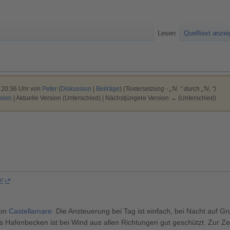
Lesen
Quelltext anze
 20:36 Uhr von
Peter
(
Diskussion
|
Beiträge
)
(Textersetzung - „'N. “ durch „'N, “)
sion
| Aktuelle Version (Unterschied) | Nächstjüngere Version → (Unterschied)
 E
von
Castellamare
. Die Ansteuerung bei Tag ist einfach, bei Nacht auf G
 Hafenbecken ist bei Wind aus allen Richtungen gut geschützt. Zur Zei