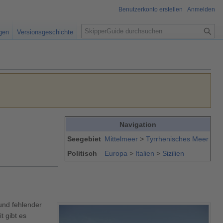
Benutzerkonto erstellen
Anmelden
S
igen
Versionsgeschichte
u
c
h
e
Navigation
Seegebiet
Mittelmeer
>
Tyrrhenisches Meer
Politisch
Europa
>
Italien
>
Sizilien
rund fehlender
t gibt es