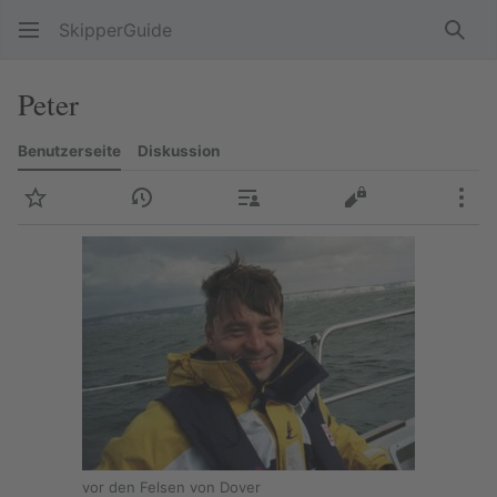
SkipperGuide
Such
Peter
Benutzerseite
Diskussion
Beobachten
Versionsgeschichte
Beiträge
Quelltext anzeig
Meh
vor den Felsen von Dover