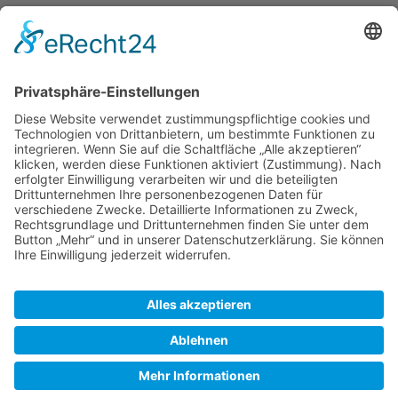
Persönliche Daten
Reviere
Törnberichte
Sonstiges
Zuletzt bearbeitet vor 10 Jahren
von
Argonaut
SkipperGuide